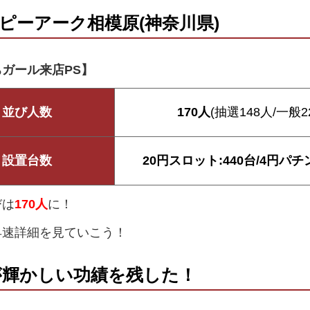
 ピーアーク相模原(神奈川県)
ガール来店PS】
並び人数
170人
(抽選148人/一般2
設置台数
20円スロット:440台/4円パチ
びは
170人
に！
早速詳細を見ていこう！
が輝かしい功績を残した！