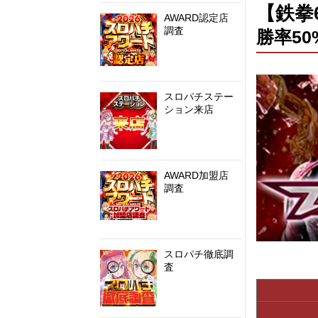
【鉄拳6
AWARD認定店
調査
勝率50
スロパチステー
ション来店
AWARD加盟店
調査
スロパチ徹底調
査