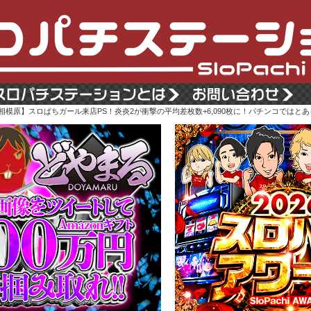
ク相模原】スロぱちガール来店PS！炎炎2が衝撃の平均差枚数+6,090枚に！パチンコではとあ