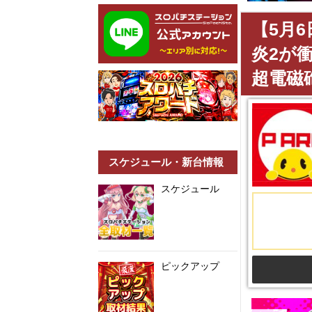
【5月
炎2が
超電磁砲
スケジュール・新台情報
スケジュール
ピックアップ