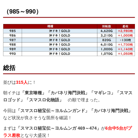
（985～990）
総括
並びは
315人
に！
朝イチは
「東京喰種」「カバネリ海門決戦」「マギレコ」「スマス
ロゴッド」「スマスロ化物語」
の順で埋まった。
今回は
「スマスロ秘宝伝～ヨルムンガンド」「カバネリ海門決戦」
など状況が良さそうな箇所を確認！
まずは
「スマスロ秘宝伝～ヨルムンガ 469～474」
が
6台中5台がプ
ラス差枚
となり大盛況！