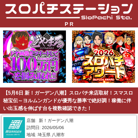
P R
【5月6日 新！ガーデン八潮】スロパチ来店取材！スマスロ
秘宝伝～ヨルムンガンドが優秀な勝率で絶好調！稼働に伴
い出玉感を伸ばす台を複数確認できた！
店舗: 新！ガーデン八潮
訪問日: 2026/05/06
地域: 埼玉県 八潮市