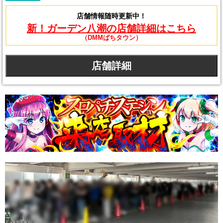
店舗情報随時更新中！
新！ガーデン八潮の店舗詳細はこちら
（DMMぱちタウン）
店舗詳細