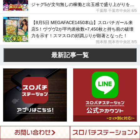
ジャグ5が文句無しの稼働と出玉感で盛り上がりを後
押しした！
千葉県 千葉市中央区
8/5
【8月5日 MEGAFACE1450本山】スロパチガール来
店S！ヴヴヴ2が平均差枚数+7,450枚と持ち前の破壊
力を示す！スマスロの好調ぶりが顕著となった！
熊本県 熊本市中央区
8/5
最新記事一覧