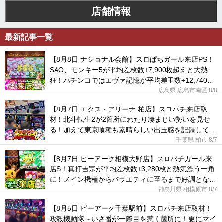
店舗情報
最新記事一覧
【8月8日 ナショナル会館】スロぱちガール来店PS！
SAO、モンキー5が平均差枚数+7,900枚超えと大熱
狂！パチンコではエヴァ記憶が平均差玉数+12,740玉
に！
広島県 広島市南区
8/8
【8月7日 エクス・アリーナ 柏店】スロパチ来店取
材！北斗転生2が2箇所にわたり凄まじい勢いを見せ
る！加えて東京喰種も素晴らしい出玉感を記録してい
た！
千葉県 柏市
8/7
【8月7日 ピーアーク相模大野店】スロパチガール来
店S！真打吉宗が平均差枚数+3,280枚と熱気漂う一角
に！メイン機種からバラエティに至るまで好調となっ
た！
神奈川県 相模原市
8/7
【8月5日 ピーアーク千葉駅前】スロパチ来店取材！
攻殻機動隊～いざ番が一際目を惹く箇所に！更にマイ