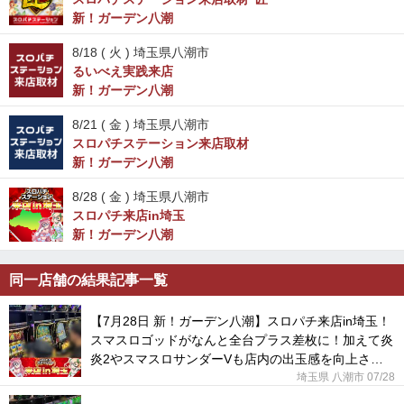
新！ガーデン八潮
8/18 (
火
) 埼玉県八潮市
るいべえ実践来店
新！ガーデン八潮
8/21 (
金
) 埼玉県八潮市
スロパチステーション来店取材
新！ガーデン八潮
8/28 (
金
) 埼玉県八潮市
スロパチ来店in埼玉
新！ガーデン八潮
同一店舗の結果記事一覧
【7月28日 新！ガーデン八潮】スロパチ来店in埼玉！
スマスロゴッドがなんと全台プラス差枚に！加えて炎
炎2やスマスロサンダーVも店内の出玉感を向上させ
た！
埼玉県 八潮市 07/28