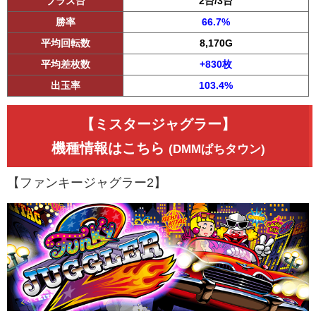
プラス台
2台/3台
勝率
66.7%
平均回転数
8,170G
平均差枚数
+830枚
出玉率
103.4%
【ミスタージャグラー】
機種情報はこちら
(DMMぱちタウン)
【ファンキージャグラー2】