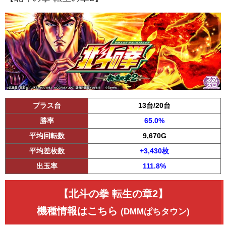
プラス台
13台/20台
勝率
65.0%
平均回転数
9,670G
平均差枚数
+3,430枚
出玉率
111.8%
【北斗の拳 転生の章2】
機種情報はこちら
(DMMぱちタウン)