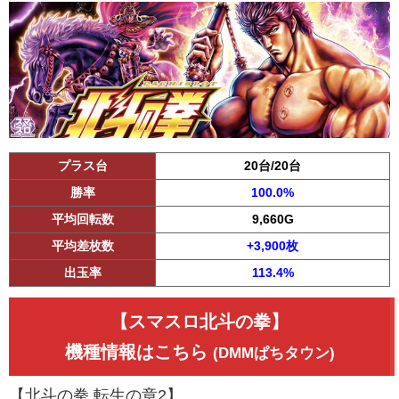
プラス台
20台/20台
勝率
100.0%
平均回転数
9,660G
平均差枚数
+3,900枚
出玉率
113.4%
【スマスロ北斗の拳】
機種情報はこちら
(DMMぱちタウン)
【北斗の拳 転生の章2】