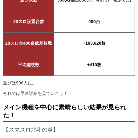
並び人数
996人
(抽選850人打ち切り/一般146人)
20スロ設置台数
400台
20スロ全400台総差枚数
+163,620枚
平均差枚数
+410枚
並びは996人に。
それでは早速詳細を見ていこう！
メイン機種を中心に素晴らしい結果が見られ
た！
【スマスロ北斗の拳】