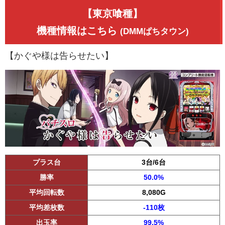
【東京喰種】
機種情報はこちら
(DMMぱちタウン)
【かぐや様は告らせたい】
プラス台
3台/6台
勝率
50.0%
平均回転数
8,080G
平均差枚数
-110枚
出玉率
99.5%