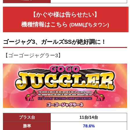
【かぐや様は告らせたい】
機種情報はこちら
(DMMぱちタウン)
ゴージャグ3、ガールズSSが絶好調に！
【ゴーゴージャグラー3】
プラス台
11台/14台
勝率
78.6%