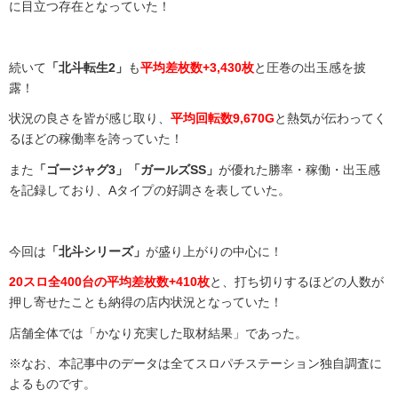
に目立つ存在となっていた！
続いて
「北斗転生2」
も
平均差枚数+3,430枚
と圧巻の出玉感を披
露！
状況の良さを皆が感じ取り、
平均回転数9,670G
と熱気が伝わってく
るほどの稼働率を誇っていた！
また
「ゴージャグ3」「ガールズSS」
が優れた勝率・稼働・出玉感
を記録しており、Aタイプの好調さを表していた。
今回は
「北斗シリーズ」
が盛り上がりの中心に！
20スロ全400台の平均差枚数+410枚
と、打ち切りするほどの人数が
押し寄せたことも納得の店内状況となっていた！
店舗全体では「かなり充実した取材結果」であった。
※なお、本記事中のデータは全てスロパチステーション独自調査に
よるものです。