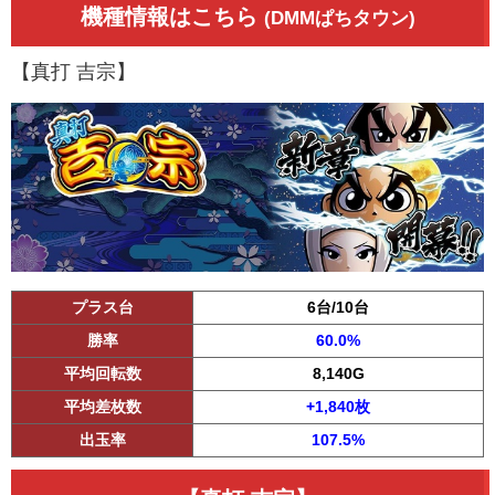
機種情報はこちら
(DMMぱちタウン)
【真打 吉宗】
プラス台
6台/10台
勝率
60.0%
平均回転数
8,140G
平均差枚数
+1,840枚
出玉率
107.5%