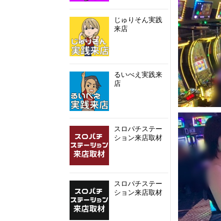
じゅりそん実践
来店
るいべえ実践来
店
スロパチステー
ション来店取材
スロパチステー
ション来店取材