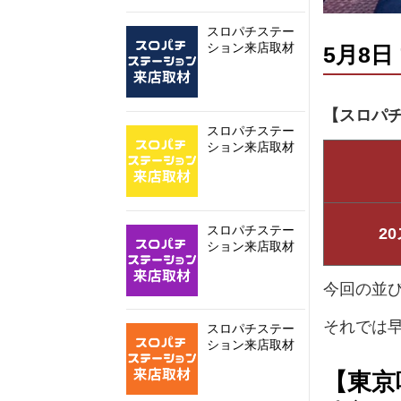
スロパチステー
ション来店取材
5月8
【スロパチ
スロパチステー
ション来店取材
スロパチステー
2
ション来店取材
今回の並
それでは
スロパチステー
ション来店取材
【東京喰