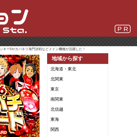
P R
！モンキー5やカバネリ海門決戦などメイン機種が活躍した！
地域から探す
北海道・東北
北関東
東京
南関東
北信越
東海
関西