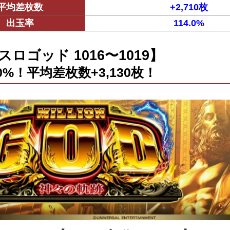
平均差枚数
+2,710枚
出玉率
114.0%
ロゴッド 1016〜1019】
0%！平均差枚数+3,130枚！