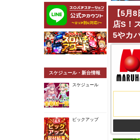
【5月
店S！
5やカ
スケジュール・新台情報
スケジュール
ピックアップ