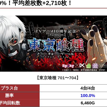
0%！平均差枚数+2,710枚！
【東京喰種 701〜704】
プラス台
4台/4台
勝率
100.0%
平均回転数
6,460G