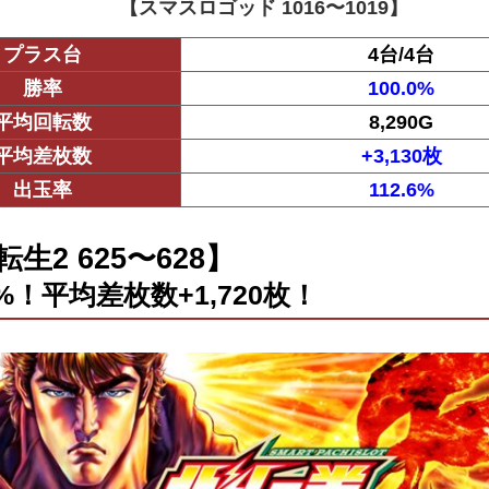
【スマスロゴッド 1016〜1019】
プラス台
4台/4台
勝率
100.0%
平均回転数
8,290G
平均差枚数
+3,130枚
出玉率
112.6%
生2 625〜628】
%！平均差枚数+1,720枚！