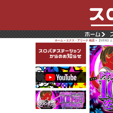
ホーム
>
エクス・アリーナ 柏店
> 【5月9