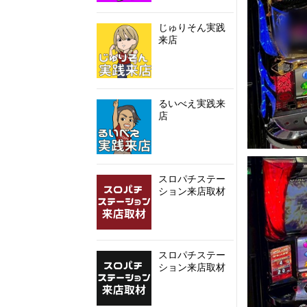
じゅりそん実践
来店
るいべえ実践来
店
スロパチステー
ション来店取材
スロパチステー
ション来店取材