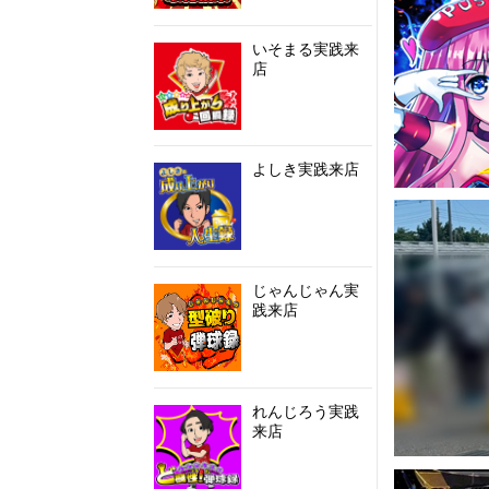
いそまる実践来
店
よしき実践来店
じゃんじゃん実
践来店
れんじろう実践
来店