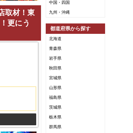
中国・四国
来店取材！東
九州・沖縄
！更にう
都道府県から探す
北海道
青森県
岩手県
秋田県
宮城県
山形県
福島県
茨城県
栃木県
群馬県