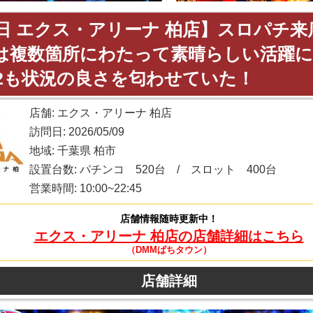
9日 エクス・アリーナ 柏店】スロパチ
は複数箇所にわたって素晴らしい活躍に
2も状況の良さを匂わせていた！
店舗: エクス・アリーナ 柏店
訪問日: 2026/05/09
地域: 千葉県 柏市
設置台数: パチンコ 520台 / スロット 400台
営業時間: 10:00~22:45
店舗情報随時更新中！
エクス・アリーナ 柏店の店舗詳細はこちら
（DMMぱちタウン）
店舗詳細