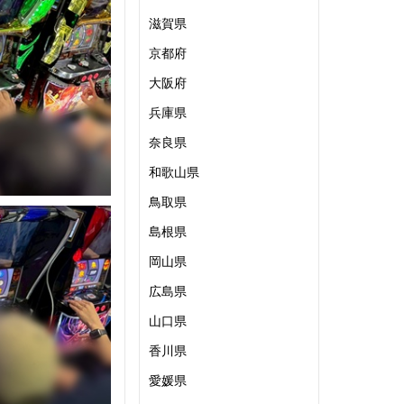
滋賀県
京都府
大阪府
兵庫県
奈良県
和歌山県
鳥取県
島根県
岡山県
広島県
山口県
香川県
愛媛県