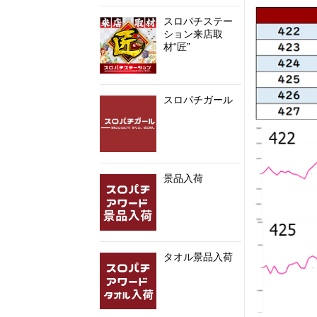
スロパチステー
ション来店取
材“匠”
スロパチガール
景品入荷
タオル景品入荷