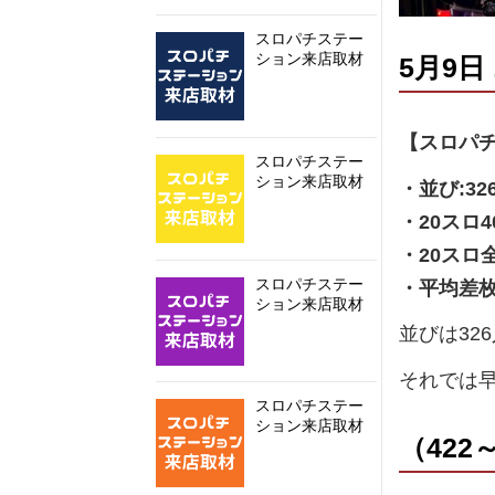
スロパチステー
ション来店取材
5月9日
【スロパ
スロパチステー
ション来店取材
・並び:32
・20スロ4
・20スロ全
スロパチステー
・平均差枚数
ション来店取材
並びは32
それでは
スロパチステー
ション来店取材
（422