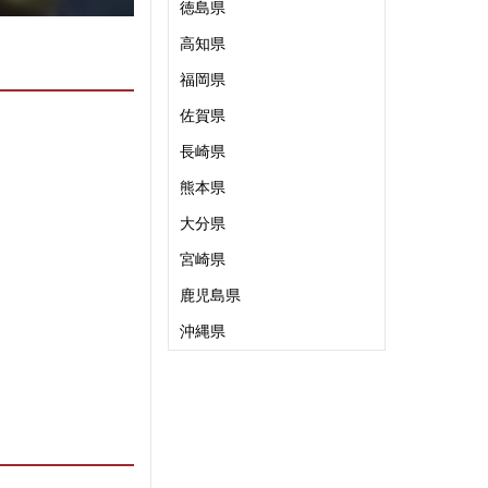
徳島県
高知県
福岡県
佐賀県
長崎県
熊本県
大分県
宮崎県
鹿児島県
沖縄県