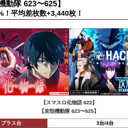
動隊 623〜625】
%！平均差枚数+3,440枚！
【スマスロ化物語 622】
【攻殻機動隊 623〜625】
プラス台
3台/4台