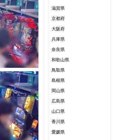
滋賀県
京都府
大阪府
兵庫県
奈良県
和歌山県
鳥取県
島根県
岡山県
広島県
山口県
香川県
愛媛県