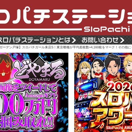
新！ガーデン戸塚】スロパチガール来店S！東京喰種が平均差枚数+4,160枚をマーク！その