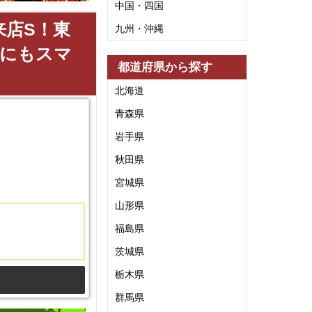
中国・四国
来店S！東
九州・沖縄
他にもスマ
都道府県から探す
北海道
青森県
岩手県
秋田県
宮城県
山形県
福島県
茨城県
栃木県
群馬県