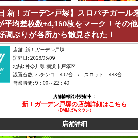
9日 新！ガーデン戸塚】スロパチガール
が平均差枚数+4,160枚をマーク！その
好調ぶりが各所から散見された！
店舗: 新！ガーデン戸塚
訪問日: 2026/05/09
地域: 神奈川県 横浜市戸塚区
設置台数: パチンコ 492台 / スロット 488台
営業時間: 9：00～22：40
店舗情報随時更新中！
新！ガーデン戸塚の店舗詳細はこちら
（DMMぱちタウン）
店舗詳細