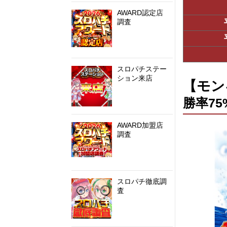
AWARD認定店
調査
スロパチステー
ション来店
【モンキ
勝率75
AWARD加盟店
調査
スロパチ徹底調
査