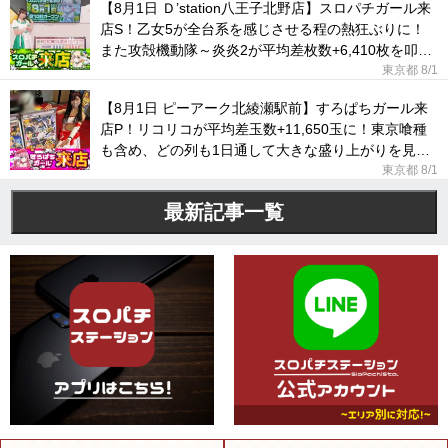
【8月1日 Ｄ’station八王子北野店】スロパチガール来
店S！乙女5が全台系を感じさせる程の熱狂ぶりに！
また攻殻機動隊～炎炎2が平均差枚数+6,410枚を叩き
出した！
東京都
8/1
【8月1日 ピーアーク北綾瀬駅前】すろぱちガール来
店P！リコリコが平均差玉数+11,650玉に！東京喰種
も含め、どの列も1日通して大きな盛り上がりを見せ
ていた！
東京都
8/1
最新記事一覧