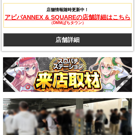
店舗情報随時更新中！
アビバANNEX & SQUAREの店舗詳細はこちら
（DMMぱちタウン）
店舗詳細