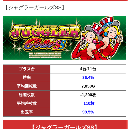
【ジャグラーガールズSS】
プラス台
4台/11台
勝率
36.4%
平均回転数
7,030G
総差枚数
-1,200枚
平均差枚数
-110枚
出玉率
99.5%
【ジャグラーガールズSS】