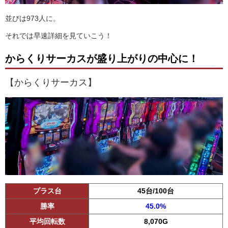
並びは973人に。
それでは早速詳細を見ていこう！
からくりサーカスが盛り上がりの中心に！
【からくりサーカス】
プラス台
45台/100台
勝率
45.0%
平均回転数
8,070G