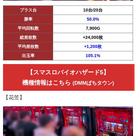
プラス台
10台/20台
勝率
50.0%
平均回転数
7,900G
総差枚数
+24,000枚
平均差枚数
+1,200枚
出玉率
105.1%
【スマスロバイオハザード5】
機種情報はこちら
(DMMぱちタウン)
【花笠】