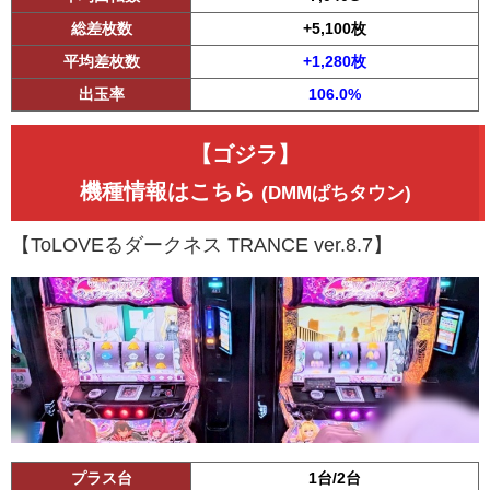
総差枚数
+5,100枚
平均差枚数
+1,280枚
出玉率
106.0%
【ゴジラ】
機種情報はこちら
(DMMぱちタウン)
【ToLOVEるダークネス TRANCE ver.8.7】
プラス台
1台/2台