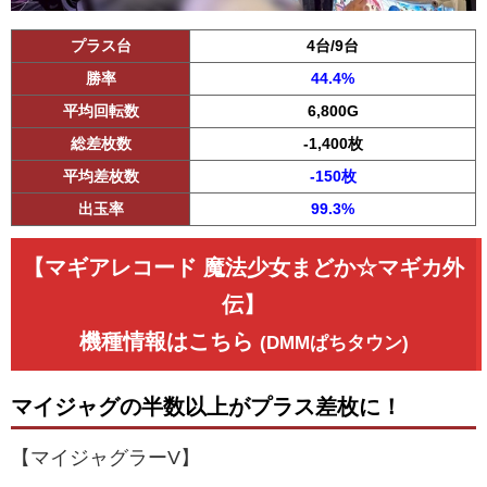
プラス台
4台/9台
勝率
44.4%
平均回転数
6,800G
総差枚数
-1,400枚
平均差枚数
-150枚
出玉率
99.3%
【マギアレコード 魔法少女まどか☆マギカ外
伝】
機種情報はこちら
(DMMぱちタウン)
マイジャグの半数以上がプラス差枚に！
【マイジャグラーV】