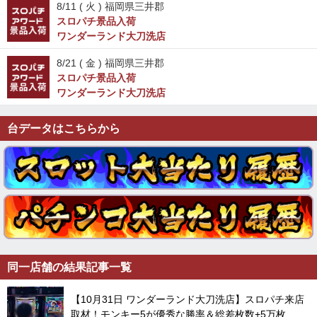
8/11 (
火
) 福岡県三井郡
スロパチ景品入荷
ワンダーランド大刀洗店
8/21 (
金
) 福岡県三井郡
スロパチ景品入荷
ワンダーランド大刀洗店
台データはこちらから
同一店舗の結果記事一覧
【10月31日 ワンダーランド大刀洗店】スロパチ来店
取材！モンキー5が優秀な勝率＆総差枚数+5万枚