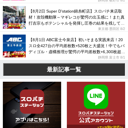
た！
静岡県 裾野市
8/2
【8月2日 Super D’station錦糸町店】スロパチ来店取
材！攻殻機動隊～マギレコが驚愕の出玉感に！また真
打吉宗もポテンシャルを発揮し圧巻の結果を残してい
た！
東京都 墨田区
8/2
【8月1日 ABC富士今泉店】初いそまる実践来店！20
スロ全427台の平均差枚数+520枚と大盛況！中でもバ
ディゴル・虚構推理が驚愕の平均差枚数+6,300枚超え
に！
静岡県 富士市
8/1
最新記事一覧