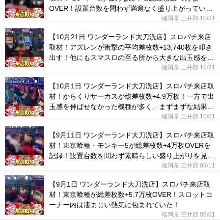
OVER！設置台数を問わず満遍なく盛り上がってい
た！
福岡県 三井郡 10/31
【10月21日 ワンダーランド大刀洗店】スロパチ来店
取材！アズレンが衝撃の平均差枚数+13,740枚を叩き
出す！他にもスマスロの至る所から大きな出玉感を確
認！
福岡県 三井郡 10/21
【10月1日 ワンダーランド大刀洗店】スロパチ来店取
材！からくりサーカスが総差枚数+4.9万枚！一方で出
玉感を伸ばせなかった機種が多く、まずまずな結果
に。
福岡県 三井郡 10/01
【9月11日 ワンダーランド大刀洗店】スロパチ来店取
材！東京喰種・モンキー5が総差枚数+4万枚OVERを
記録！設置台数を問わず素晴らしい盛り上がりを見せ
た！
福岡県 三井郡 09/11
【9月1日 ワンダーランド大刀洗店】スロパチ来店取
材！東京喰種が総差枚数+5.7万枚OVER！スロットコ
ーナー内は凄まじい熱気に包まれていた！
福岡県 三井郡 09/01