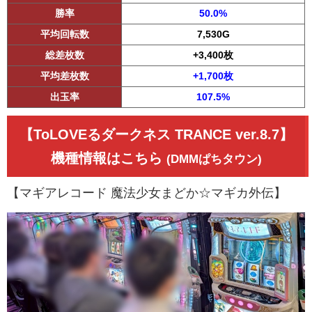
勝率
50.0%
平均回転数
7,530G
総差枚数
+3,400枚
平均差枚数
+1,700枚
出玉率
107.5%
【ToLOVEるダークネス TRANCE ver.8.7】
機種情報はこちら
(DMMぱちタウン)
【マギアレコード 魔法少女まどか☆マギカ外伝】