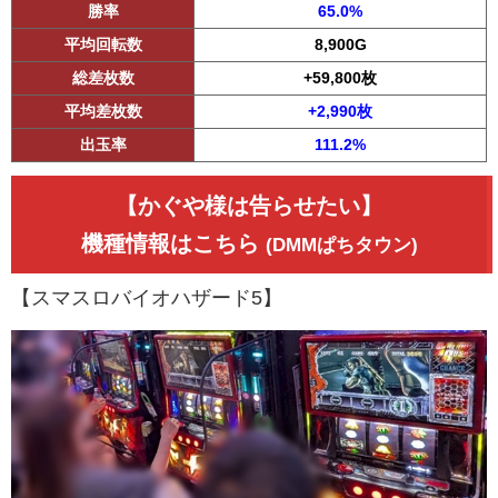
勝率
65.0%
平均回転数
8,900G
総差枚数
+59,800枚
平均差枚数
+2,990枚
出玉率
111.2%
【かぐや様は告らせたい】
機種情報はこちら
(DMMぱちタウン)
【スマスロバイオハザード5】