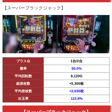
【スーパーブラックジャック】
プラス台
1台/2台
勝率
50.0%
平均回転数
8,120G
総差枚数
+5,300枚
平均差枚数
+2,630枚
出玉率
110.8%