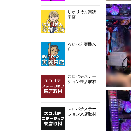
じゅりそん実践
来店
るいべえ実践来
店
スロパチステー
ション来店取材
スロパチステー
ション来店取材