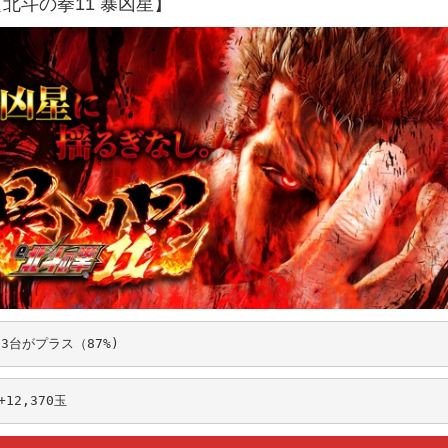
北斗の拳11 暴凶星】
3台がプラス（87%)
12,370玉