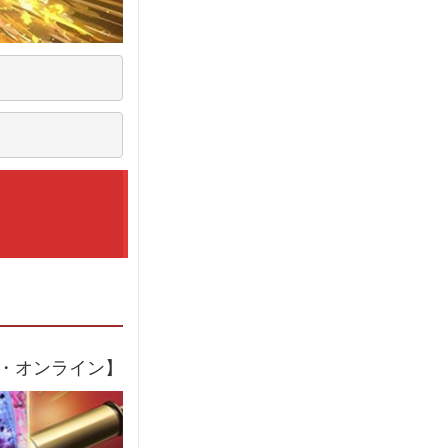
ル・オンライン】