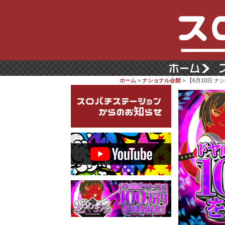
ホーム
>
ナショナル会館
> 【6月10日 