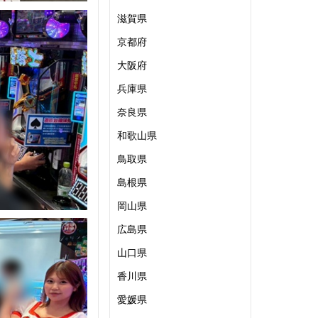
滋賀県
京都府
大阪府
兵庫県
奈良県
和歌山県
鳥取県
島根県
岡山県
広島県
山口県
香川県
愛媛県