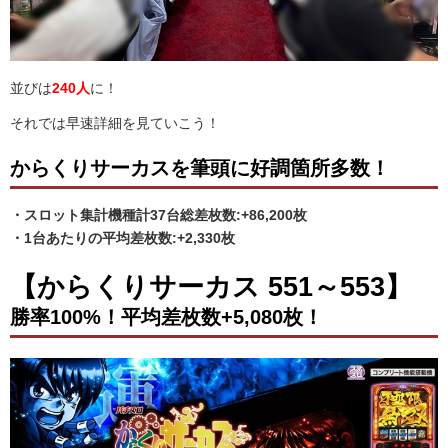
並びは
240
人
に！
それでは早速詳細を見ていこう！
からくりサーカスを筆頭に好調箇所多数！
・スロット集計機種計37台総差枚数:+86,200枚
・1台あたりの平均差枚数:+2,330枚
【からくりサーカス 551～553】
勝率100%！平均差枚数+5,080枚！