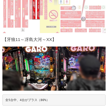
【牙狼11～冴島大河～XX】
全5台中、4台がプラス（80%）