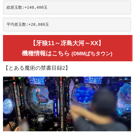
総差玉数:+140,400
玉
平均差玉数:+28,080
玉
【牙狼11～冴島大河～XX】
機種情報はこちら
(DMMぱちタウン)
【とある魔術の禁書目録2】