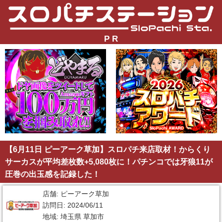
P R
【6月11日 ピーアーク草加】スロパチ来店取材！からくり
サーカスが平均差枚数+5,080枚に！パチンコでは牙狼11が
圧巻の出玉感を記録した！
店舗: ピーアーク草加
訪問日: 2024/06/11
地域: 埼玉県 草加市