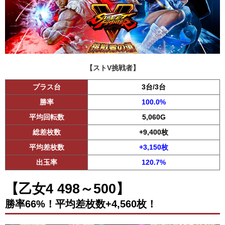
【ストV挑戦者】
プラス台
3台/3台
勝率
100.0%
平均回転数
5,060G
総差枚数
+9,400枚
平均差枚数
+3,150枚
出玉率
120.7%
【乙女4 498～500】
勝率66%！平均差枚数+4,560枚！