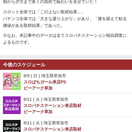
朝から夕方まで多くの箇所で賑わいを見せていた！
スロット全体では「この上ない取材結果」、
パチンコ全体では「大きな盛り上がり」があり、「腰を据えて粘る
価値がある取材結果」であった。
※なお、本記事中のデータは全てスロパチステーション独自調査に
よるものです。
今後のスケジュール
8/9 (
日
) 埼玉県草加市
スロぱちガール来店PS
ピーアーク草加
8/11 (
火
) 埼玉県草加市
スロパチステーション来店取材
ピーアーク草加
8/11 (
火
) 埼玉県草加市
スロパチステーション来店取材