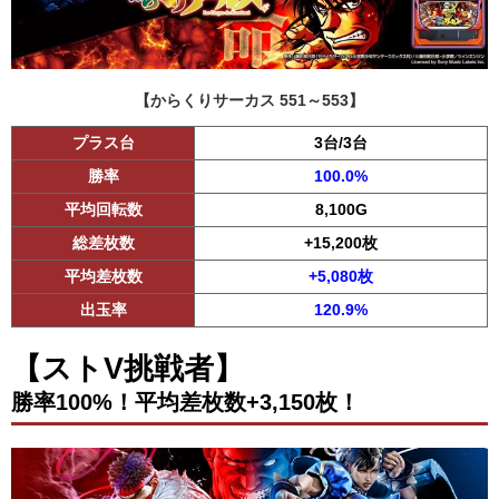
【からくりサーカス 551～553】
プラス台
3台/3台
勝率
100.0%
平均回転数
8,100G
総差枚数
+15,200枚
平均差枚数
+5,080枚
出玉率
120.9%
【ストV挑戦者】
勝率100%！平均差枚数+3,150枚！