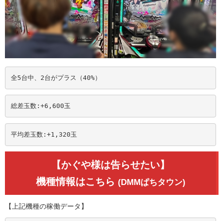
全5台中、2台がプラス（40%）
総差玉数:+6,600
玉
平均差玉数:+1,320
玉
【かぐや様は告らせたい】
機種情報はこちら
(DMMぱちタウン)
【上記機種の稼働データ】