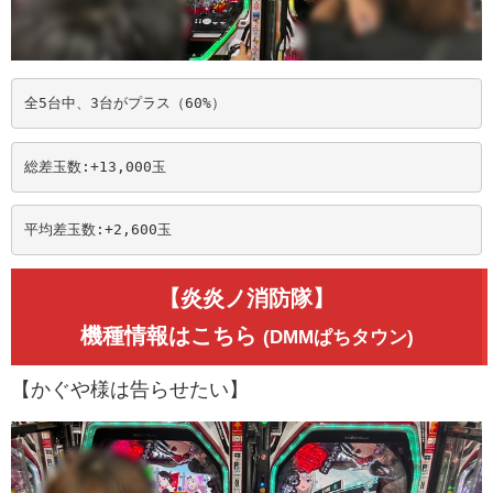
全5台中、3台がプラス（60%）
総差玉数:+13,000
玉
平均差玉数:+2,600
玉
【炎炎ノ消防隊】
機種情報はこちら
(DMMぱちタウン)
【かぐや様は告らせたい】