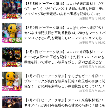
【8月5日 ピーアーク草加】スロパチ来店取材！ヴヴ
ヴ2～からくり2がインパクト抜群の結果を披露！更に
マイジャグ5が安定感のある出玉感を記録していた！
埼玉県 草加市 08/05
【8月2日 ピーアーク草加】スロぱちガール来店PS！
カバネリ海門決戦が平均差枚数+4,120枚をマーク！パ
チンコではどの列も素晴らしいコンディションであっ
た！
埼玉県 草加市 08/02
【8月1日 ピーアーク草加】スロパチ来店取材！モン
キー5が抜群の出玉感を記録！また戦コレ6～SAO2も
機種を跨いで輝かしい結果を残し、店内は盛況となっ
た！
埼玉県 草加市 08/01
【7月28日 ピーアーク草加】すろぱちガール来店P！
ブルーロックが良好な結果を記録！出玉感の有無に関
係なく、どの列も素晴らしい稼働状況となっていた！
埼玉県 草加市 07/28
【7月28日 ピーアーク草加】スロパチ来店取材”匠”！
ネオアイムが終日存在感のある稼働の高さに！他にも