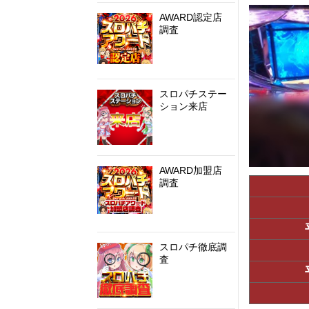
AWARD認定店
調査
スロパチステー
ション来店
AWARD加盟店
調査
スロパチ徹底調
査