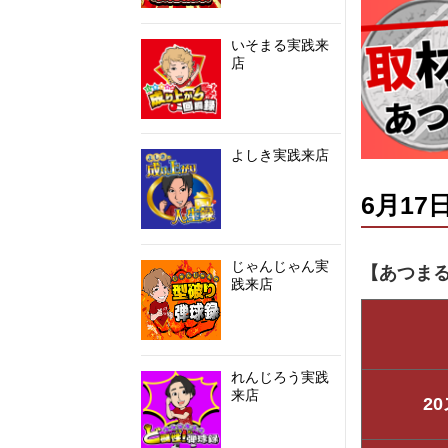
いそまる実践来
店
よしき実践来店
6月17
じゃんじゃん実
【あつまる
践来店
れんじろう実践
来店
2