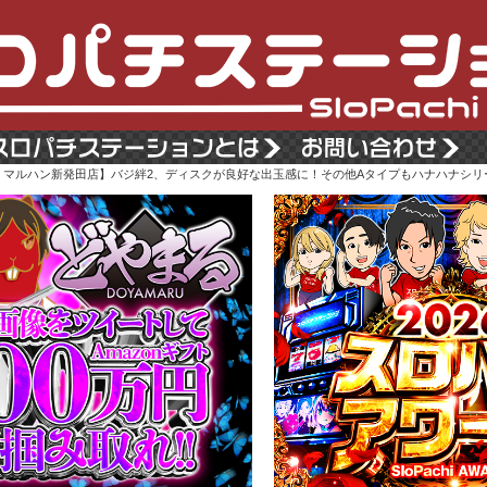
7日 マルハン新発田店】バジ絆2、ディスクが良好な出玉感に！その他Aタイプもハナハナシ