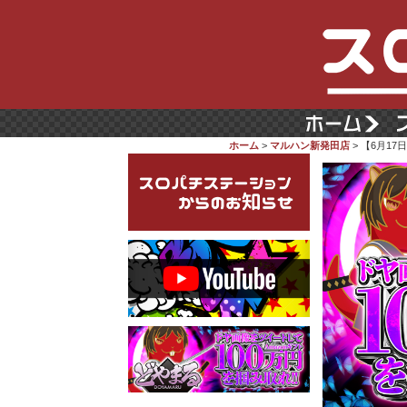
ホーム
>
マルハン新発田店
> 【6月1