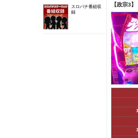
【政宗3】
スロパチ番組収
録
@SloPachi_Staさんのツイート