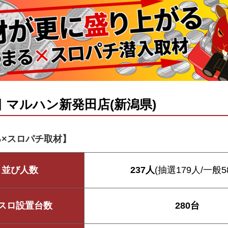
日 マルハン新発田店(新潟県)
×スロパチ取材】
並び人数
237人
(抽選179人/一般5
0スロ設置台数
280台