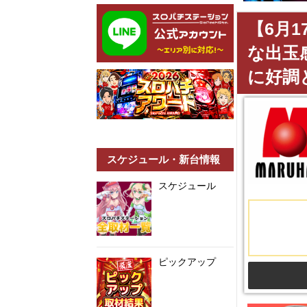
【6月
な出玉
に好調
スケジュール・新台情報
スケジュール
ピックアップ