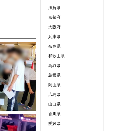
滋賀県
京都府
大阪府
兵庫県
奈良県
和歌山県
鳥取県
島根県
岡山県
広島県
山口県
香川県
愛媛県