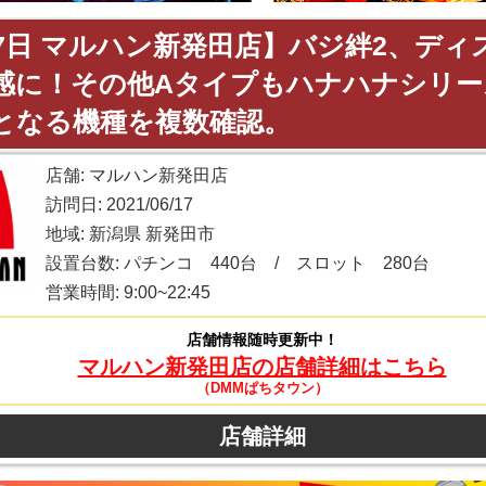
17日 マルハン新発田店】バジ絆2、ディ
感に！その他Aタイプもハナハナシリー
となる機種を複数確認。
店舗: マルハン新発田店
訪問日: 2021/06/17
地域: 新潟県 新発田市
設置台数: パチンコ 440台 / スロット 280台
営業時間: 9:00~22:45
店舗情報随時更新中！
マルハン新発田店の店舗詳細はこちら
（DMMぱちタウン）
店舗詳細