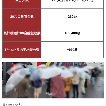
並び人数
172人
(抽選150人/一般22人)
20スロ設置台数
260台
集計機種計86台総差枚数
+85,400枚
1台あたりの平均差枚数
+990枚
並びは172人に。