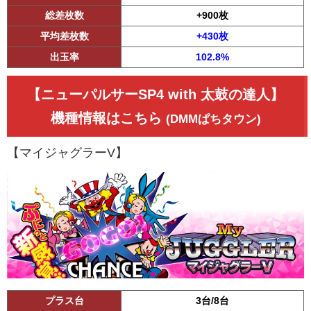
総差枚数
+900枚
平均差枚数
+430枚
出玉率
102.8%
【ニューパルサーSP4 with 太鼓の達人】
機種情報はこちら
(DMMぱちタウン)
【マイジャグラーV】
プラス台
3台/8台