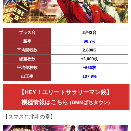
プラス台
2台/3台
勝率
66.7%
平均回転数
2,800G
総差枚数
+2,000枚
平均差枚数
+660枚
出玉率
107.9%
【HEY！エリートサラリーマン鏡】
機種情報はこちら
(DMMぱちタウン)
【スマスロ北斗の拳】