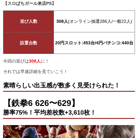
【スロぱちガール来店PS】
並び人数
308人
(オンライン抽選286人/一般22人)
設置台数
20円スロット:453台/4円パチンコ:440台
今回の並びは
308人
に！
それでは早速詳細を見ていこう！
素晴らしい出玉感が数多く見受けられた！
【鉄拳6 626〜629】
勝率75%！平均差枚数+3,610枚！