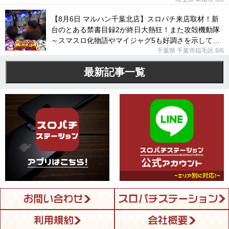
た！
【8月6日 マルハン千葉北店】スロパチ来店取材！新
台のとある禁書目録2が終日大熱狂！また攻殻機動隊
～スマスロ化物語やマイジャグ5も好調さを示してい
た！
千葉県 千葉市稲毛区
8/6
最新記事一覧