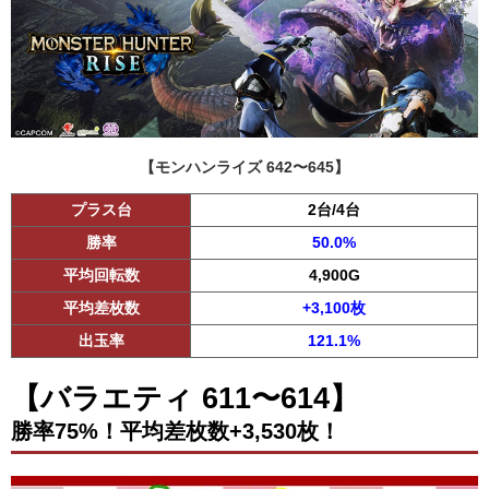
【モンハンライズ 642〜645】
プラス台
2台/4台
勝率
50.0%
平均回転数
4,900G
平均差枚数
+3,100枚
出玉率
121.1%
【バラエティ 611〜614】
勝率75%！平均差枚数+3,530枚！