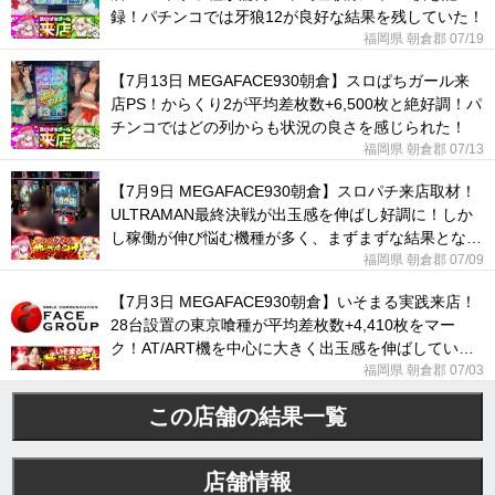
録！パチンコでは牙狼12が良好な結果を残していた！
福岡県 朝倉郡 07/19
【7月13日 MEGAFACE930朝倉】スロぱちガール来
店PS！からくり2が平均差枚数+6,500枚と絶好調！パ
チンコではどの列からも状況の良さを感じられた！
福岡県 朝倉郡 07/13
【7月9日 MEGAFACE930朝倉】スロパチ来店取材！
ULTRAMAN最終決戦が出玉感を伸ばし好調に！しか
し稼働が伸び悩む機種が多く、まずまずな結果となっ
た。
福岡県 朝倉郡 07/09
【7月3日 MEGAFACE930朝倉】いそまる実践来店！
28台設置の東京喰種が平均差枚数+4,410枚をマー
ク！AT/ART機を中心に大きく出玉感を伸ばしてい
た！
福岡県 朝倉郡 07/03
この店舗の結果一覧
店舗情報