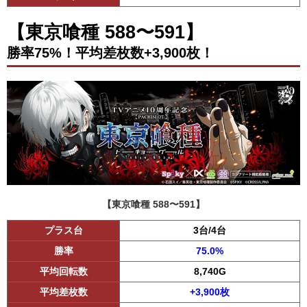
【東京喰種 588〜591】
勝率75%！平均差枚数+3,900枚！
【東京喰種 588〜591】
プラス台
3台/4台
勝率
75.0%
平均回転数
8,740G
平均差枚数
+3,900枚