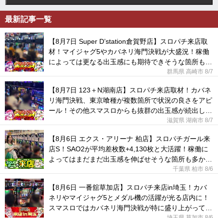
最新記事一覧
【8月7日 Super D’station倉賀野店】スロパチ来店取
材！マイジャグ5やカバネリ海門決戦が大盛況！稼働
によっては更なる出玉感にも期待できそうな箇所も見
られた！
群馬県 高崎市
8/7
【8月7日 123＋N湖南店】スロパチ来店取材！カバネ
リ海門決戦、東京喰種が複数箇所で状況の良さをアピ
ール！その他スマスロからも抜群の出玉感が続出して
いた！
滋賀県 湖南市
8/7
【8月6日 エクス・アリーナ 柏店】スロパチガール来
店S！SAO2が平均差枚数+4,130枚と大活躍！稼働に
よってはまだまだ出玉感を伸ばせそうな箇所も多かっ
た！
千葉県 柏市
8/6
【8月6日 一番舘草加店】スロパチ来店in埼玉！カバ
ネリやマイジャグ5とメダル機の活躍が光る店内に！
スマスロではカバネリ海門決戦が特に盛り上がってい
埼玉県 草加市
8/6