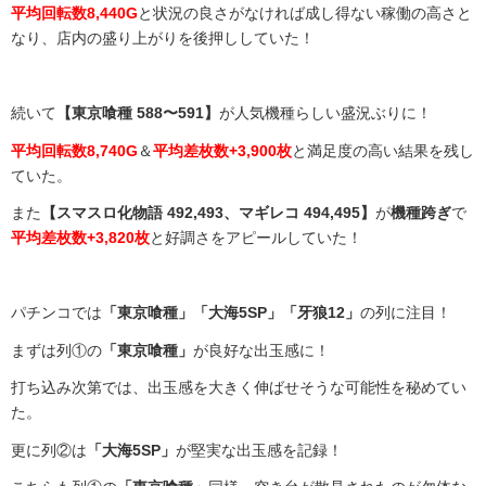
平均回転数8,440G
と状況の良さがなければ成し得ない稼働の高さと
なり、店内の盛り上がりを後押ししていた！
続いて
【東京喰種 588〜591】
が人気機種らしい盛況ぶりに！
平均回転数8,740G
＆
平均差枚数+3,900枚
と満足度の高い結果を残し
ていた。
また
【スマスロ化物語 492,493、マギレコ 494,495】
が
機種跨ぎ
で
平均差枚数+3,820枚
と好調さをアピールしていた！
パチンコでは
「東京喰種」「大海5SP」「牙狼12」
の列に注目！
まずは列①の
「東京喰種」
が良好な出玉感に！
打ち込み次第では、出玉感を大きく伸ばせそうな可能性を秘めてい
た。
更に列②は
「大海5SP」
が堅実な出玉感を記録！