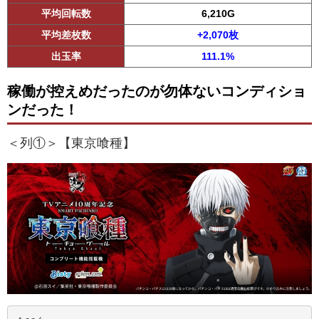
平均回転数
6,210G
平均差枚数
+2,070枚
出玉率
111.1%
稼働が控えめだったのが勿体ないコンディショ
ンだった！
＜列①＞【東京喰種】