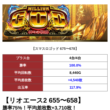
【スマスロゴッド 675〜678】
プラス台
4台/4台
勝率
100.0%
平均回転数
8,440G
平均差枚数
+4,540枚
出玉率
117.9%
【リオエース2 655〜658】
勝率75%！平均差枚数+3,710枚！