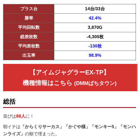
プラス台
14台/33台
勝率
42.4%
平均回転数
3,870G
総差枚数
-4,300枚
平均差枚数
-130枚
出玉率
98.9%
【アイムジャグラーEX-TP】
機種情報はこちら
(DMMぱちタウン)
総括
並びは
88人
に！
朝イチは
「からくりサーカス」「かぐや様」「モンキー5」「モンハ
ンライズ」
の順で埋まった。