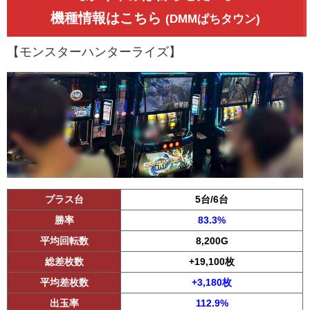
機種情報はこちら
(DMMぱちタウン)
【モンスターハンターライズ】
プラス台
5台/6台
勝率
83.3%
平均回転数
8,200G
総差枚数
+19,100枚
平均差枚数
+3,180枚
出玉率
112.9%