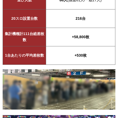
並び人数
88人
(抽選61人/一般27人)
20スロ設置台数
216台
集計機種計111台総差枚
+58,800枚
数
1台あたりの平均差枚数
+530枚