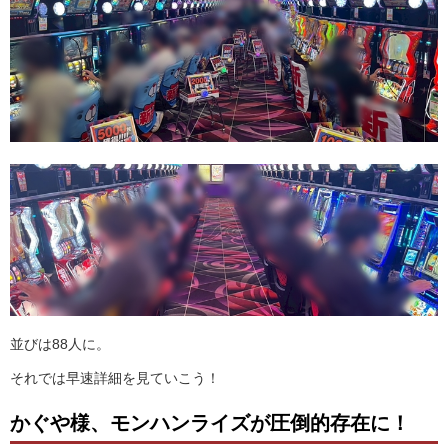
並びは88人に。
それでは早速詳細を見ていこう！
かぐや様、モンハンライズが圧倒的存在に！