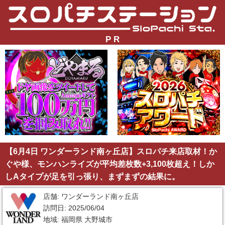
P R
【6月4日 ワンダーランド南ヶ丘店】スロパチ来店取材！か
ぐや様、モンハンライズが平均差枚数+3,100枚超え！しか
しAタイプが足を引っ張り、まずまずの結果に。
店舗: ワンダーランド南ヶ丘店
訪問日: 2025/06/04
地域: 福岡県 大野城市