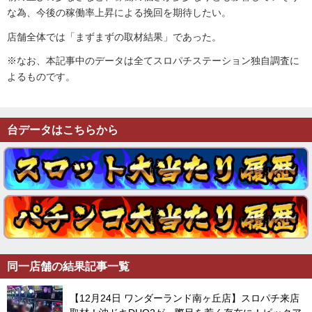
な為、今後の稼働率上昇による挽回を期待したい。
店舗全体では「まずまずの取材結果」であった。
※なお、本記事中のデータは全てスロパチステーション独自調査に
よるものです。
台データはこちらから
同一店舗の結果記事一覧
【12月24日 ワンダーランド南ヶ丘店】スロパチ来店