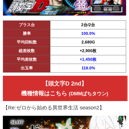
プラス台
2台/2台
勝率
100.0%
平均回転数
2,680G
総差枚数
+2,900枚
平均差枚数
+1,450枚
出玉率
118.0%
【頭文字D 2nd】
機種情報はこちら
(DMMぱちタウン)
【Re:ゼロから始める異世界生活 season2】