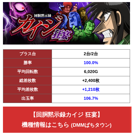
プラス台
2台/2台
勝率
100.0%
平均回転数
6,020G
総差枚数
+2,400枚
平均差枚数
+1,210枚
出玉率
106.7%
【回胴黙示録カイジ 狂宴】
機種情報はこちら
(DMMぱちタウン)