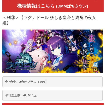
機種情報はこちら
(DMMぱちタウン)
＜列③＞【ラグナドール 妖しき皇帝と終焉の夜叉
姫】
全7台中、2台がプラス（29%)
平均差玉数:-8,040玉