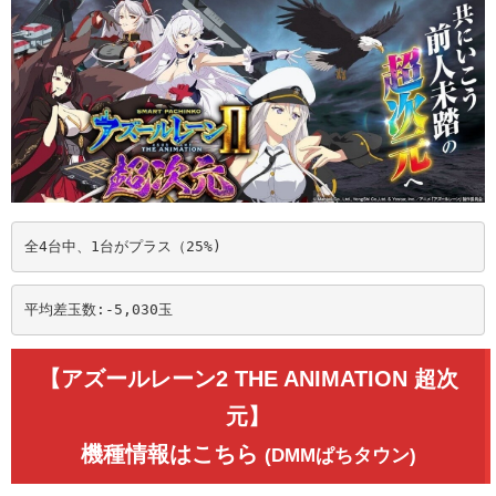
全4台中、1台がプラス（25%)
平均差玉数:-5,030玉
【アズールレーン2 THE ANIMATION 超次
元】
機種情報はこちら
(DMMぱちタウン)