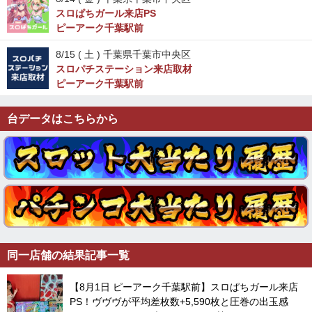
スロぱちガール来店PS
ピーアーク千葉駅前
8/15 (
土
) 千葉県千葉市中央区
スロパチステーション来店取材
ピーアーク千葉駅前
台データはこちらから
同一店舗の結果記事一覧
【8月1日 ピーアーク千葉駅前】スロぱちガール来店
PS！ヴヴヴが平均差枚数+5,590枚と圧巻の出玉感