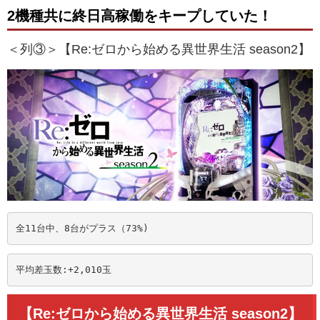
2機種共に終日高稼働をキープしていた！
＜列③＞【Re:ゼロから始める異世界生活 season2】
全11台中、8台がプラス（73%)
平均差玉数:+2,010玉
【Re:ゼロから始める異世界生活 season2】