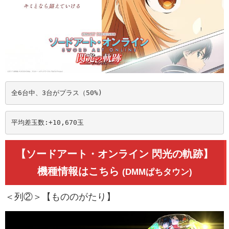
全6台中、3台がプラス（50%)
平均差玉数:+10,670玉
【ソードアート・オンライン 閃光の軌跡】
機種情報はこちら
(DMMぱちタウン)
＜列②＞【もののがたり】