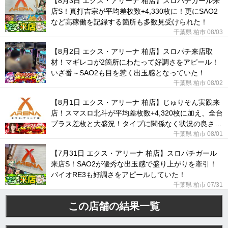
【8月3日 エクス・アリーナ 柏店】スロパチガール来
店S！真打吉宗が平均差枚数+4,330枚に！更にSAO2
など高稼働を記録する箇所も多数見受けられた！
千葉県 柏市 08/03
【8月2日 エクス・アリーナ 柏店】スロパチ来店取
材！マギレコが2箇所にわたって好調さをアピール！
いざ番～SAO2も目を惹く出玉感となっていた！
千葉県 柏市 08/02
【8月1日 エクス・アリーナ 柏店】じゅりそん実践来
店！スマスロ北斗が平均差枚数+4,320枚に加え、全台
プラス差枚と大盛況！タイプに関係なく状況の良さが
窺えた！
千葉県 柏市 08/01
【7月31日 エクス・アリーナ 柏店】スロパチガール
来店S！SAO2が優秀な出玉感で盛り上がりを牽引！
バイオRE3も好調さをアピールしていた！
千葉県 柏市 07/31
この店舗の結果一覧