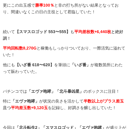
更にこの出玉感で
勝率100％
と非の打ち所がない結果となってお
り、間違いなくこの日の主役として君臨していた！
続いて
【スマスロゴッド 553〜555】
も
平均差枚数
+6,440枚
と絶好
調！
平均回転数8,270G
と稼働もしっかりついており、一際活気に溢れて
いた！
他にも
【いざ番 618〜620】
を筆頭に
「いざ番」
が複数箇所にわた
って賑わっていた。
パチンコでは
「エヴァ咆哮」
「北斗暴凶星」
のボックスに注目！
特に
「エヴァ咆哮」
が状況の良さを活かして
半数以上がプラス差玉
且つ
平均差玉数+9,120玉
を記録し、好調さを醸し出していた！
今回は
「北斗転生2」「スマスロゴッド」「エヴァ咆哮」
が盛り上が