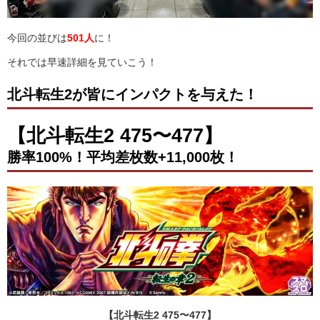
今回の並びは
501人
に！
それでは早速詳細を見ていこう！
北斗転生2が皆にインパクトを与えた！
【北斗転生2 475〜477】
勝率100%！平均差枚数+11,000枚！
【北斗転生2 475〜477】