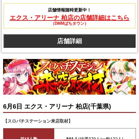
店舗情報随時更新中！
エクス・アリーナ 柏店の店舗詳細はこちら
（DMMぱちタウン）
店舗詳細
6月6日 エクス・アリーナ 柏店(千葉県)
【スロパチステーション来店取材】