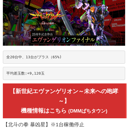
全20台中、13台がプラス（65%)
平均差玉数:+9,120玉
【新世紀エヴァンゲリオン～未来への咆哮
～】
機種情報はこちら
(DMMぱちタウン)
【北斗の拳 暴凶星】※1台稼働停止