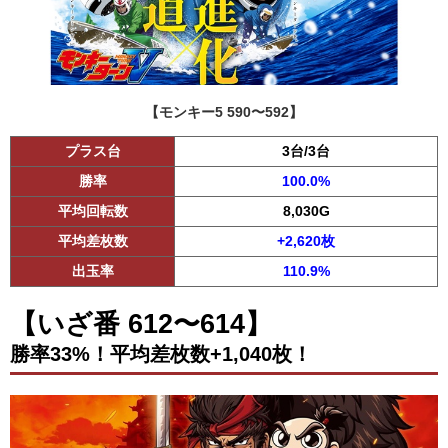
【モンキー5 590〜592】
プラス台
3台/3台
勝率
100.0%
平均回転数
8,030G
平均差枚数
+2,620枚
出玉率
110.9%
【いざ番 612〜614】
勝率33%！平均差枚数+1,040枚！