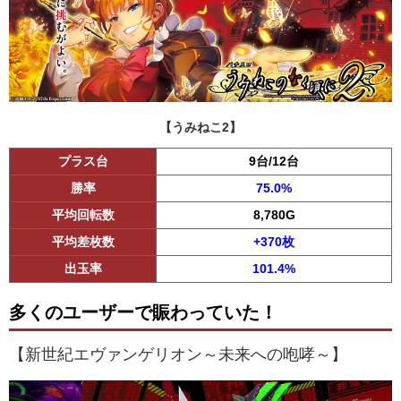
【うみねこ2】
プラス台
9台/12台
勝率
75.0%
平均回転数
8,780G
平均差枚数
+370枚
出玉率
101.4%
多くのユーザーで賑わっていた！
【新世紀エヴァンゲリオン～未来への咆哮～】