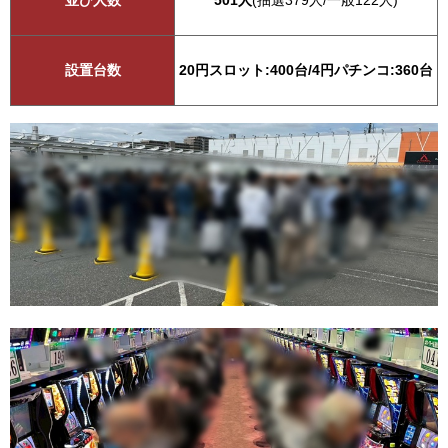
並び人数
501人
(抽選379人/一般122人)
設置台数
20円スロット:400台/4円パチンコ:360台