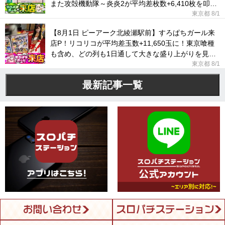
また攻殻機動隊～炎炎2が平均差枚数+6,410枚を叩き
出した！
東京都
8/1
【8月1日 ピーアーク北綾瀬駅前】すろぱちガール来
店P！リコリコが平均差玉数+11,650玉に！東京喰種
も含め、どの列も1日通して大きな盛り上がりを見せ
ていた！
東京都
8/1
最新記事一覧