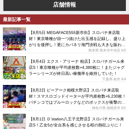
店舗情報
最新記事一覧
【8月5日 MEGAFACE555新市街】スロパチ来店取
材！東京喰種が頭一つ抜けた出玉感を記録し、盛り上
がりを後押し！更にカバネリ海門決戦も大きな賑わい
を見せた！
熊本県 熊本市中央区
8/5
【8月4日 エクス・アリーナ 柏店】スロパチガール来
店S！東京喰種が平均差枚数+4,380枚に！またジャグ
ラーシリーズが終日高い稼働率を維持していた！
千葉県 柏市
8/4
【8月2日 ピーアーク相模大野店】スロパチ来店取
材！スマスロゴッドイーターが平均差枚数+6,230枚！
パチンコではブルーロックなどのボックスが衝撃の出
玉感に！
神奈川県 相模原市
8/2
【8月1日 Ｄ’station八王子北野店】スロパチガール来
店S！乙女5が全台系を感じさせる程の熱狂ぶりに！