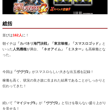
総括
並びは
162人
に！
朝イチは
「カバネリ海門決戦」「東京喰種」「スマスロゴッド」
と
いった
人気機種
が満台、
「ネオアイム」「ミスター」
も高稼働とな
った。
今回は
「ヴヴヴ2」
がスマスロらしい大きな出玉感を記録！
稼働も高く、状況の良さ故に生まれた結果であることがしっかりと
伝わってきた！
続いて
「マイジャグ5」
が
「ヴヴヴ2」
と引けを取らない盛り上がり
を見せる！