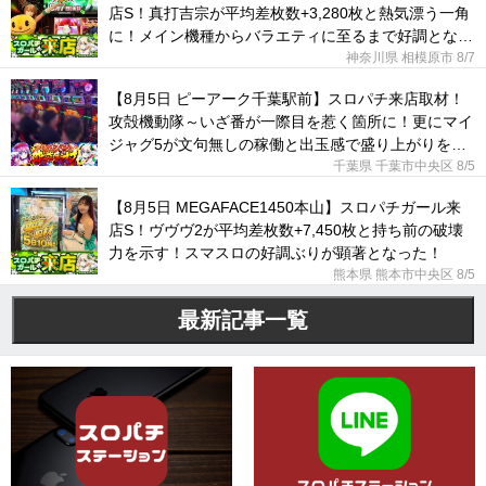
店S！真打吉宗が平均差枚数+3,280枚と熱気漂う一角
に！メイン機種からバラエティに至るまで好調となっ
た！
神奈川県 相模原市
8/7
【8月5日 ピーアーク千葉駅前】スロパチ来店取材！
攻殻機動隊～いざ番が一際目を惹く箇所に！更にマイ
ジャグ5が文句無しの稼働と出玉感で盛り上がりを後
押しした！
千葉県 千葉市中央区
8/5
【8月5日 MEGAFACE1450本山】スロパチガール来
店S！ヴヴヴ2が平均差枚数+7,450枚と持ち前の破壊
力を示す！スマスロの好調ぶりが顕著となった！
熊本県 熊本市中央区
8/5
最新記事一覧