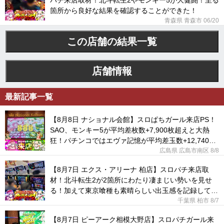
箇所から良好な結果を確認することができた！
青森県 青森市 06/20
この店舗の結果一覧
店舗情報
最新記事一覧
【8月8日 ナショナル会館】スロぱちガール来店PS！
SAO、モンキー5が平均差枚数+7,900枚超えと大熱
狂！パチンコではエヴァ記憶が平均差玉数+12,740玉
に！
広島県 広島市南区
8/8
【8月7日 エクス・アリーナ 柏店】スロパチ来店取
材！北斗転生2が2箇所にわたり凄まじい勢いを見せ
る！加えて東京喰種も素晴らしい出玉感を記録してい
た！
千葉県 柏市
8/7
【8月7日 ピーアーク相模大野店】スロパチガール来