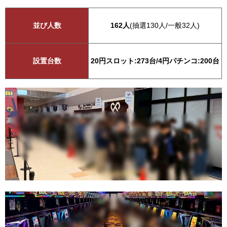
並び人数
162人
(抽選130人/一般32人)
設置台数
20円スロット:273台/4円パチンコ:200台