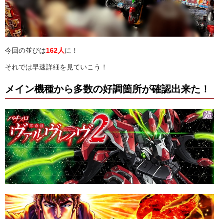
今回の並びは
162
人
に！
それでは早速詳細を見ていこう！
メイン機種から多数の好調箇所が確認出来た！