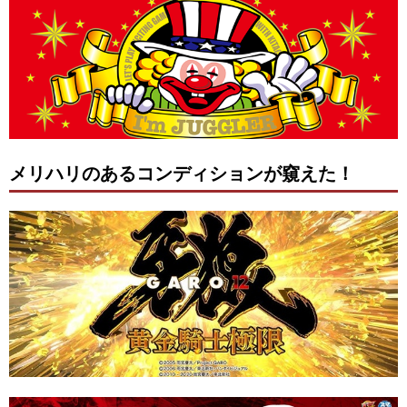
メリハリのあるコンディションが窺えた！