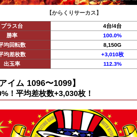
【からくりサーカス】
プラス台
4台/4台
勝率
100.0%
平均回転数
8,150G
平均差枚数
+3,010枚
出玉率
112.3%
イム 1096〜1099】
0%！平均差枚数+3,030枚！