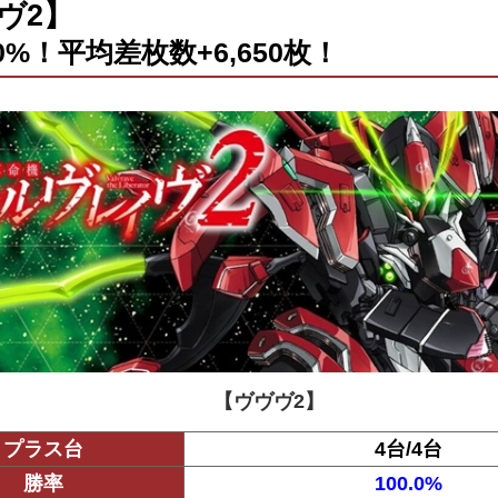
ヴ2】
0%！平均差枚数+6,650枚！
【ヴヴヴ2】
プラス台
4台/4台
勝率
100.0%