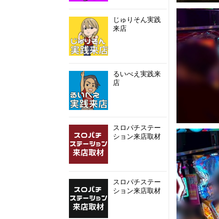
じゅりそん実践
来店
るいべえ実践来
店
スロパチステー
ション来店取材
スロパチステー
ション来店取材