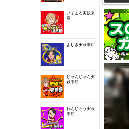
いそまる実践来
店
よしき実践来店
じゃんじゃん実
践来店
れんじろう実践
来店