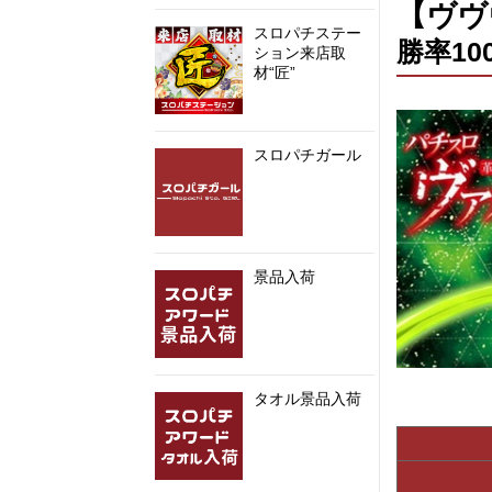
【ヴヴ
スロパチステー
勝率10
ション来店取
材“匠”
スロパチガール
景品入荷
タオル景品入荷