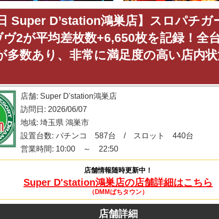
日 Super D’station鴻巣店】スロパチ
ヴヴ2が平均差枚数+6,650枚を記録！全
が多数あり、非常に満足度の高い店内状
店舗: Super D'station鴻巣店
訪問日: 2026/06/07
地域: 埼玉県 鴻巣市
設置台数: パチンコ 587台 / スロット 440台
営業時間: 10:00 ～ 22:50
店舗情報随時更新中！
Super D'station鴻巣店の店舗詳細はこちら
（DMMぱちタウン）
店舗詳細