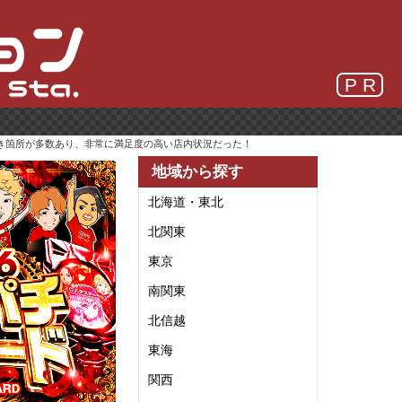
P R
台系と思しき箇所が多数あり、非常に満足度の高い店内状況だった！
地域から探す
北海道・東北
北関東
東京
南関東
北信越
東海
関西