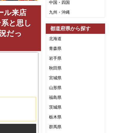
中国・四国
ガール来店
九州・沖縄
台系と思し
都道府県から探す
況だっ
北海道
青森県
岩手県
秋田県
宮城県
山形県
福島県
茨城県
栃木県
群馬県