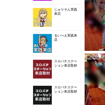
じゅりそん実践
来店
るいべえ実践来
店
スロパチステー
ション来店取材
スロパチステー
ション来店取材