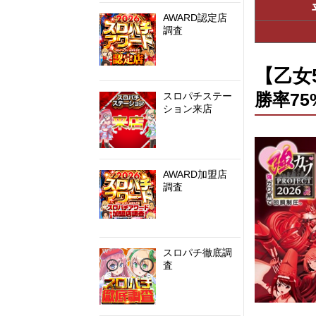
AWARD認定店
調査
【乙女5
勝率75
スロパチステー
ション来店
AWARD加盟店
調査
スロパチ徹底調
査