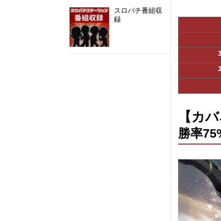
スロパチ番組収
録
@SloPachi_Staさんのツイート
【カバネ
勝率75