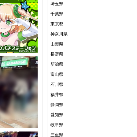
埼玉県
千葉県
東京都
神奈川県
山梨県
長野県
新潟県
富山県
石川県
福井県
静岡県
愛知県
岐阜県
三重県