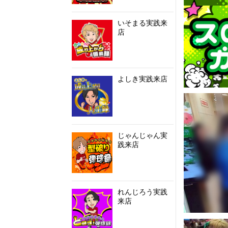
いそまる実践来
店
よしき実践来店
じゃんじゃん実
践来店
れんじろう実践
来店