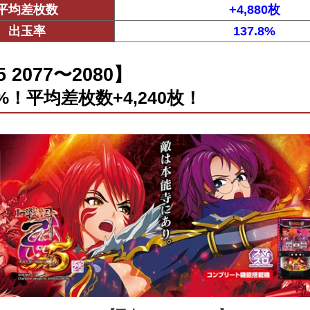
平均差枚数
+4,880枚
出玉率
137.8%
 2077〜2080】
%！平均差枚数+4,240枚！