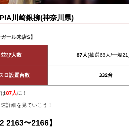
 PIA川崎銀柳(神奈川県)
ガール来店S】
並び人数
87人
(抽選66人/一般21
0スロ設置台数
332台
びは
87人
に！
早速詳細を見ていこう！
2 2163〜2166】