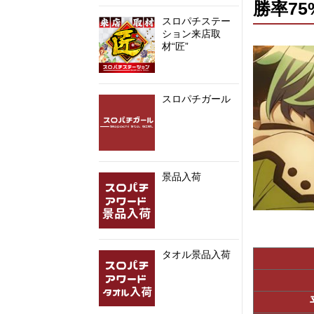
勝率75
スロパチステー
ション来店取
材“匠”
スロパチガール
景品入荷
タオル景品入荷