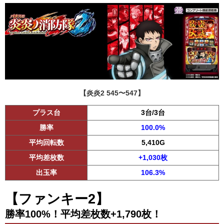
【炎炎2 545〜547】
プラス台
3台/3台
勝率
100.0%
平均回転数
5,410G
平均差枚数
+1,030枚
出玉率
106.3%
【ファンキー2】
勝率100%！平均差枚数+1,790枚！