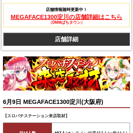
店舗情報随時更新中！
MEGAFACE1300淀川の店舗詳細はこちら
（DMMぱちタウン）
店舗詳細
6月9日 MEGAFACE1300淀川(大阪府)
【スロパチステーション来店取材】