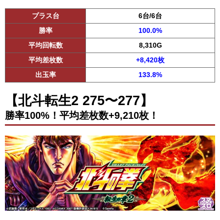
プラス台
6台/6台
勝率
100.0%
平均回転数
8,310G
平均差枚数
+8,420枚
出玉率
133.8%
【北斗転生2 275〜277】
勝率100%！平均差枚数+9,210枚！