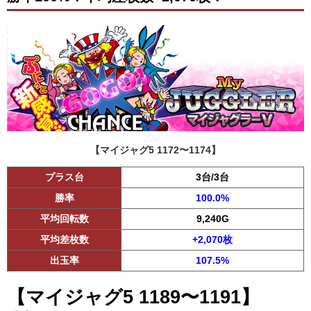
【マイジャグ5 1172〜1174】
プラス台
3台/3台
勝率
100.0%
平均回転数
9,240G
平均差枚数
+2,070枚
出玉率
107.5%
【マイジャグ5 1189〜1191】