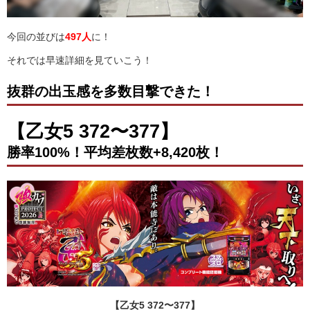
今回の並びは
497人
に！
それでは早速詳細を見ていこう！
抜群の出玉感を多数目撃できた！
【乙女5 372〜377】
勝率100%！平均差枚数+8,420枚！
【乙女5 372〜377】