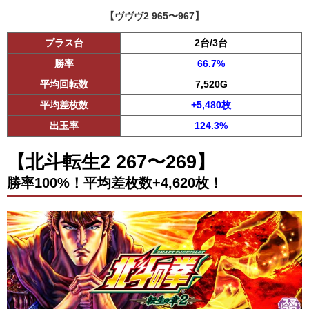
【ヴヴヴ2 965〜967】
プラス台
2台/3台
勝率
66.7%
平均回転数
7,520G
平均差枚数
+5,480枚
出玉率
124.3%
【北斗転生2 267〜269】
勝率100%！平均差枚数+4,620枚！