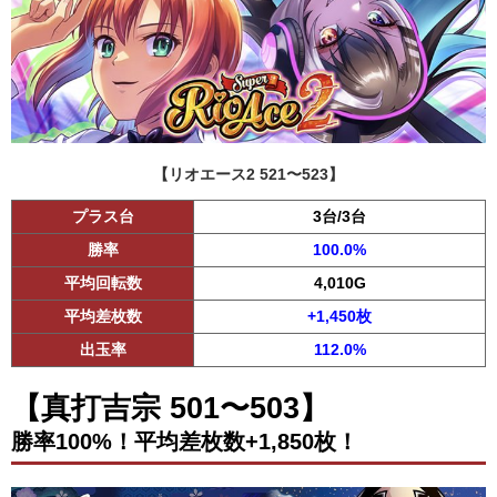
【リオエース2 521〜523】
プラス台
3台/3台
勝率
100.0%
平均回転数
4,010G
平均差枚数
+1,450枚
出玉率
112.0%
【真打吉宗 501〜503】
勝率100%！平均差枚数+1,850枚！