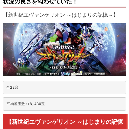
状況の良さを匂わせていた！
【新世紀エヴァンゲリオン ～はじまりの記憶～】
全22台
平均差玉数:+8,430玉
【新世紀エヴァンゲリオン ～はじまりの記憶