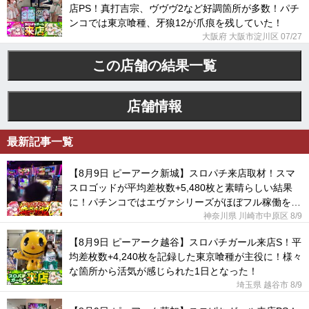
店PS！真打吉宗、ヴヴヴ2など好調箇所が多数！パチ
ンコでは東京喰種、牙狼12が爪痕を残していた！
大阪府 大阪市淀川区 07/27
この店舗の結果一覧
店舗情報
最新記事一覧
【8月9日 ピーアーク新城】スロパチ来店取材！スマ
スロゴッドが平均差枚数+5,480枚と素晴らしい結果
に！パチンコではエヴァシリーズがほぼフル稼働を保
っていた！
神奈川県 川崎市中原区
8/9
【8月9日 ピーアーク越谷】スロパチガール来店S！平
均差枚数+4,240枚を記録した東京喰種が主役に！様々
な箇所から活気が感じられた1日となった！
埼玉県 越谷市
8/9