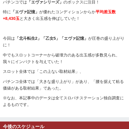
パチンコでは
「エヴァシリーズ」
のボックスに注目！
特に
「エヴァ記憶」
が優れたコンディションからか
平均差玉数
+8,430玉
と大きく出玉感を伸ばしていた！
今回は
「北斗転生2」「乙女5」「エヴァ記憶」
が圧巻の盛り上がり
に！
中でもスロットコーナーから破壊力のある出玉感が多数見られ、
我々にインパクトを与えていた！
スロット全体では「この上ない取材結果」、
パチンコ全体では「大きな盛り上がり」があり、「腰を据えて粘る
価値がある取材結果」であった。
※なお、本記事中のデータは全てスロパチステーション独自調査に
よるものです。
今後のスケジュール