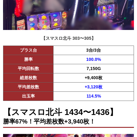
【スマスロ北斗 303〜305】
プラス台
3台/3台
勝率
100.0%
平均回転数
7,150G
総差枚数
+9,400枚
平均差枚数
+3,120枚
出玉率
114.5%
【スマスロ北斗 1434〜1436】
勝率67%！平均差枚数+3,940枚！