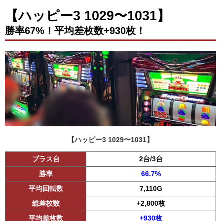
【ハッピー3 1029〜1031】
勝率67%！平均差枚数+930枚！
【ハッピー3 1029〜1031】
プラス台
2台/3台
勝率
66.7%
平均回転数
7,110G
総差枚数
+2,800枚
平均差枚数
+930枚