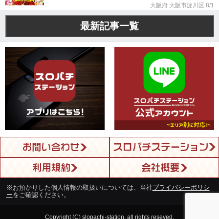
大阪府 大阪市淀川区
8/1
最新記事一覧
※お預かりした個人情報の取扱いについては、当社
プライバシーポリシ
ー
をご確認ください。
Copyright (C) slopachi-station. all rights reseved.