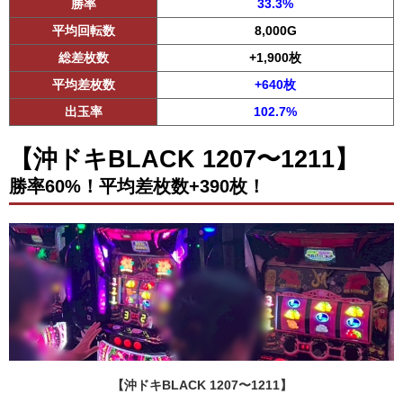
勝率
33.3%
平均回転数
8,000G
総差枚数
+1,900枚
平均差枚数
+640枚
出玉率
102.7%
【沖ドキBLACK 1207〜1211】
勝率60%！平均差枚数+390枚！
【沖ドキBLACK 1207〜1211】