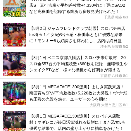
店S！真打吉宗が平均差枚数+4,330枚に！更にSAO2
など高稼働を記録する箇所も多数見受けられた！
千葉県 柏市
8/3
【8月2日 ジャムフレンドクラブ朝霞】スロパチ来店
for埼玉！乙女5が出玉感・稼働率ともに優秀な結果
に！モンキー5も好調さを露わにし、店内は終日盛況
となった！
埼玉県 朝霞市
8/2
【8月1日 ベニス京都八幡店】スロパチ来店取材！20
スロ全557台の平均差枚数+360枚を記録！無職転生や
シェイクBTなど、様々な機種から好調さが窺える店
内に！
京都府 八幡市
8/1
【8月1日 MEGAFACE1300淀川】よしき実践来店！
南国育ちSPが平均差枚数+5,220枚と大盛況！ヴヴヴ2
も圧巻の光景を魅せ、ユーザーの心を掴む！
大阪府 大阪市淀川区
8/1
【8月1日 MEGAFACE1300淀川】スロパチ来店取
材！マギレコが終日活気溢れる状態に！また乙女5も
優秀な結果で、店内の盛り上がりに拍車をかけた！