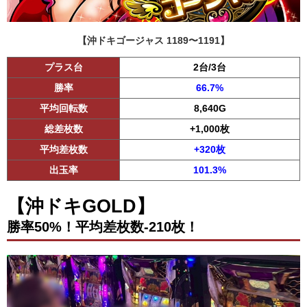
【沖ドキゴージャス 1189〜1191】
プラス台
2台/3台
勝率
66.7%
平均回転数
8,640G
総差枚数
+1,000枚
平均差枚数
+320枚
出玉率
101.3%
【沖ドキGOLD】
勝率50%！平均差枚数-210枚！