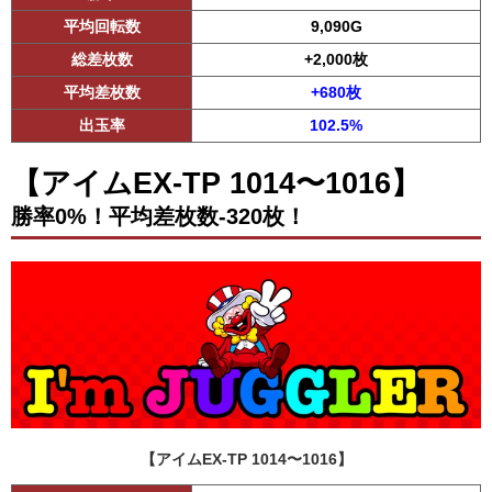
平均回転数
9,090G
総差枚数
+2,000枚
平均差枚数
+680枚
出玉率
102.5%
【アイムEX-TP 1014〜1016】
勝率0%！平均差枚数-320枚！
【アイムEX-TP 1014〜1016】