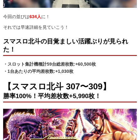
今回の並びは
634人
に！
それでは早速詳細を見ていこう！
スマスロ北斗の目覚ましい活躍ぶりが見られ
た！
・スロット集計機種計59台総差枚数:+60,500枚
・1台あたりの平均差枚数:+1,030枚
【スマスロ北斗 307〜309】
勝率100%！平均差枚数+5,990枚！