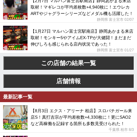
【2月7日 マルハン富士宮駅南店】静岡あかまる来店
取材！マギレコが平均差枚数+4,940枚に！エウレカ
ARTやジャグラーシリーズなどメダル機も活躍した！
静岡県 富士宮市 02/07
【1月27日 マルハン富士宮駅南店】静岡あかまる来店
取材！モンキー5やアイムEX-TPが大健闘！まだまだ
伸びしろも感じられる店内状況であった！
静岡県 富士宮市 01/27
この店舗の結果一覧
店舗情報
最新記事一覧
【8月3日 エクス・アリーナ 柏店】スロパチガール来
店S！真打吉宗が平均差枚数+4,330枚に！更にSAO2
など高稼働を記録する箇所も多数見受けられた！
千葉県 柏市
8/3