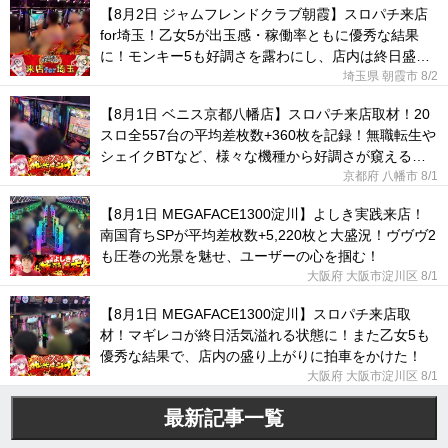
【8月2日 ジャムフレンドクラブ朝霞】スロパチ来店
for埼玉！乙女5が出玉感・稼働率ともに優秀な結果
に！モンキー5も好調さを露わにし、店内は終日盛況
となった！
埼玉県 朝霞市
8/2
【8月1日 ベニス京都八幡店】スロパチ来店取材！20
スロ全557台の平均差枚数+360枚を記録！無職転生や
シェイクBTなど、様々な機種から好調さが窺える店
内に！
京都府 八幡市
8/1
【8月1日 MEGAFACE1300淀川】よしき実践来店！
南国育ちSPが平均差枚数+5,220枚と大盛況！ヴヴヴ2
も圧巻の光景を魅せ、ユーザーの心を掴む！
大阪府 大阪市淀川区
8/1
【8月1日 MEGAFACE1300淀川】スロパチ来店取
材！マギレコが終日活気溢れる状態に！また乙女5も
優秀な結果で、店内の盛り上がりに拍車をかけた！
大阪府 大阪市淀川区
8/1
最新記事一覧