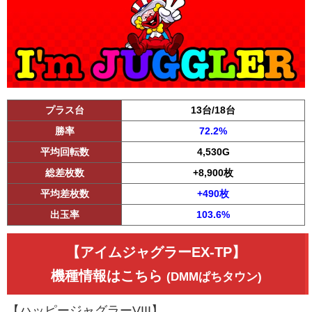
プラス台
13台/18台
勝率
72.2%
平均回転数
4,530G
総差枚数
+8,900枚
平均差枚数
+490枚
出玉率
103.6%
【アイムジャグラーEX-TP】
機種情報はこちら
(DMMぱちタウン)
【ハッピージャグラーVIII】