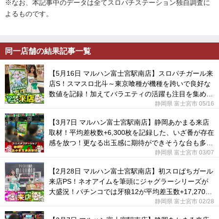
※なお、本記事中のデータは全てスロパチステーション独自調査に
よるものです。
同一店舗の結果記事一覧
【5月16日 マルハン富士宮駅南店】スロパチガール来
店S！スマスロ北斗～東京喰種が機種を跨いで良好な
数値を記録！加えてバラエティの活躍も注目を集めて
いた！
静岡県 富士宮市 05/16
【3月7日 マルハン富士宮駅南店】静岡あかまる来店
取材！平均差枚数+6,300枚を記録した、いざ番が存在
感を放つ！更なる出玉感に期待ができそうな台も多か
った！
静岡県 富士宮市 03/07
【2月28日 マルハン富士宮駅南店】初スロぱちガール
来店PS！ネオアイムを筆頭にジャグラーシリーズが
大盛況！パチンコでは牙狼12が平均差玉数+17,270玉
に！
静岡県 富士宮市 02/28