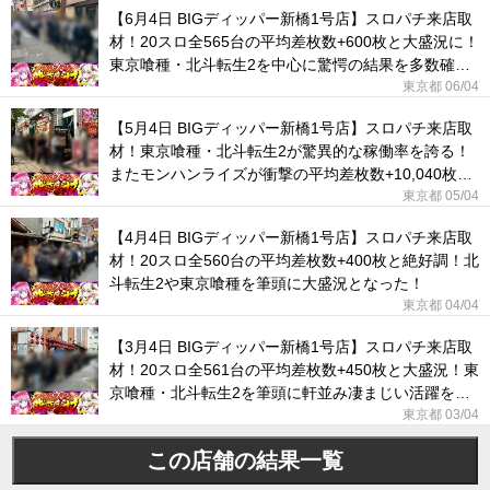
【6月4日 BIGディッパー新橋1号店】スロパチ来店取
材！20スロ全565台の平均差枚数+600枚と大盛況に！
東京喰種・北斗転生2を中心に驚愕の結果を多数確
認！
東京都 06/04
【5月4日 BIGディッパー新橋1号店】スロパチ来店取
材！東京喰種・北斗転生2が驚異的な稼働率を誇る！
またモンハンライズが衝撃の平均差枚数+10,040枚
に！
東京都 05/04
【4月4日 BIGディッパー新橋1号店】スロパチ来店取
材！20スロ全560台の平均差枚数+400枚と絶好調！北
斗転生2や東京喰種を筆頭に大盛況となった！
東京都 04/04
【3月4日 BIGディッパー新橋1号店】スロパチ来店取
材！20スロ全561台の平均差枚数+450枚と大盛況！東
京喰種・北斗転生2を筆頭に軒並み凄まじい活躍を見
せた！
東京都 03/04
この店舗の結果一覧