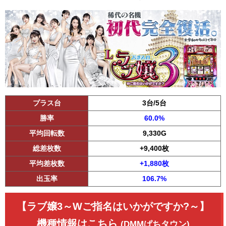
プラス台
3台/5台
勝率
60.0%
平均回転数
9,330G
総差枚数
+9,400枚
平均差枚数
+1,880枚
出玉率
106.7%
【ラブ嬢3～Wご指名はいかがですか?～】
機種情報はこちら
(DMMぱちタウン)