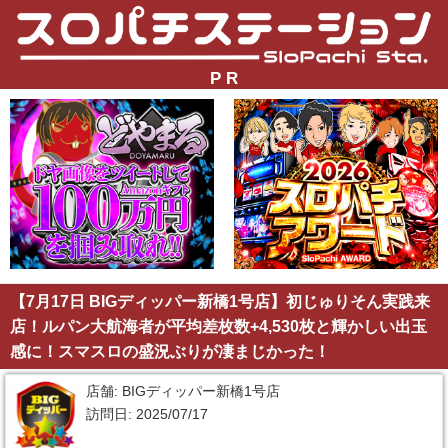
P R
【7月17日 BIGディッパー新橋1号店】初じゅりそん実践来
店！ルパン大航海者が平均差枚数+4,530枚と輝かしい出玉
感に！スマスロの盛況ぶりが凄まじかった！
店舗: BIGディッパー新橋1号店
訪問日: 2025/07/17