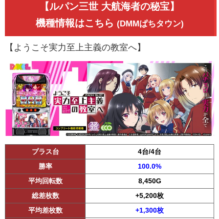
【ルパン三世 大航海者の秘宝】
機種情報はこちら
(DMMぱちタウン)
【ようこそ実力至上主義の教室へ】
プラス台
4台/4台
勝率
100.0%
平均回転数
8,450G
総差枚数
+5,200枚
平均差枚数
+1,300枚