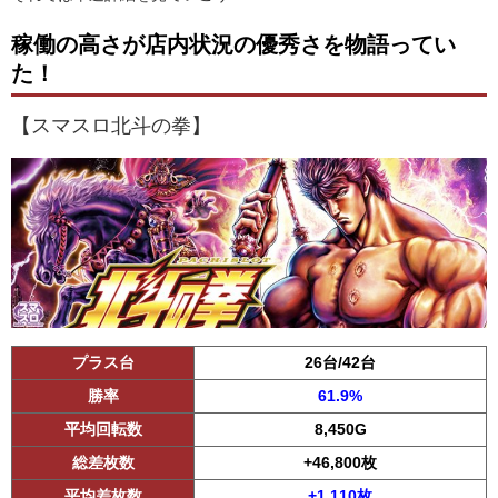
稼働の高さが店内状況の優秀さを物語ってい
た！
【スマスロ北斗の拳】
プラス台
26台/42台
勝率
61.9%
平均回転数
8,450G
総差枚数
+46,800枚
平均差枚数
+1,110枚