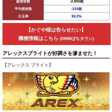
総差枚数
-2,900枚
平均差枚数
-210枚
出玉率
99.2%
【かぐや様は告らせたい】
機種情報はこちら
(DMMぱちタウン)
アレックスブライトが好調さを滲ませた！
【アレックス ブライト】