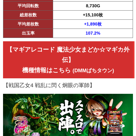
平均回転数
8,730G
総差枚数
+15,100枚
平均差枚数
+1,890枚
出玉率
107.2%
【マギアレコード 魔法少女まどか☆マギカ外
伝】
機種情報はこちら
(DMMぱちタウン)
【戦国乙女4 戦乱に閃く炯眼の軍師】