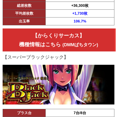
総差枚数
+36,300枚
平均差枚数
+1,730枚
出玉率
106.7%
【からくりサーカス】
機種情報はこちら
(DMMぱちタウン)
【スーパーブラックジャック】
プラス台
7台/8台