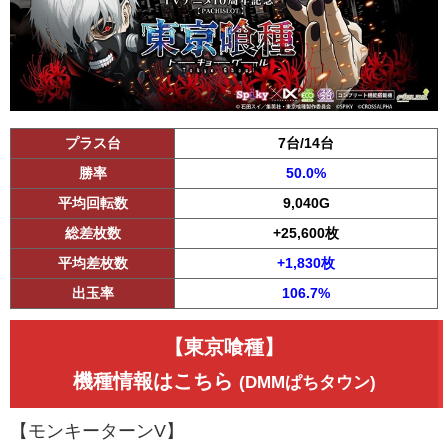
プラス台
7台/14台
勝率
50.0%
平均回転数
9,040G
総差枚数
+25,600枚
平均差枚数
+1,830枚
出玉率
106.7%
【東京喰種】
機種情報はこちら
(DMMぱちタウン)
【モンキーターンV】