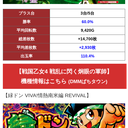
プラス台
3台/5台
勝率
60.0%
平均回転数
9,420G
総差枚数
+14,700枚
平均差枚数
+2,930枚
出玉率
110.4%
【戦国乙女4 戦乱に閃く炯眼の軍師】
機種情報はこちら
(DMMぱちタウン)
【緑ドン VIVA!情熱南米編 REVIVAL】