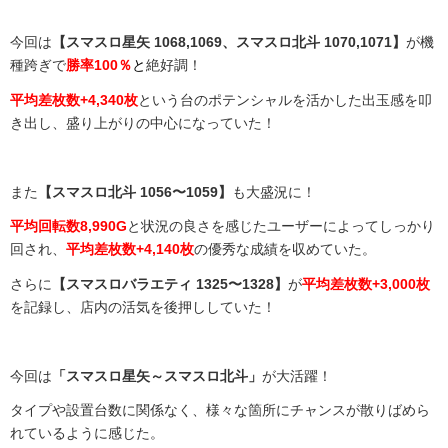
今回は
【スマスロ星矢 1068,1069、スマスロ北斗 1070,1071】
が機
種跨ぎで
勝率100％
と
絶好調！
平均差枚数+4,340枚
という台のポテンシャルを活かした出玉感を叩
き出し、盛り上がりの中心になっていた！
また
【スマスロ北斗 1056〜1059】
も大盛況に！
平均回転数8,990G
と状況の良さを感じたユーザーによってしっかり
回され、
平均差枚数+4,140枚
の優秀な成績を収めていた。
さらに
【スマスロバラエティ 1325〜1328】
が
平均差枚数+3,000枚
を記録し、店内の活気を後押ししていた！
今回は
「スマスロ星矢～スマスロ北斗」
が大活躍！
タイプや設置台数に関係なく、様々な箇所にチャンスが散りばめら
れているように感じた。