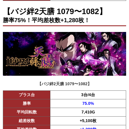
【バジ絆2天膳 1079〜1082】
勝率75%！平均差枚数+1,280枚！
【バジ絆2天膳 1079〜1082】
プラス台
3台/4台
勝率
75.0%
平均回転数
7,410G
総差枚数
+5,100枚