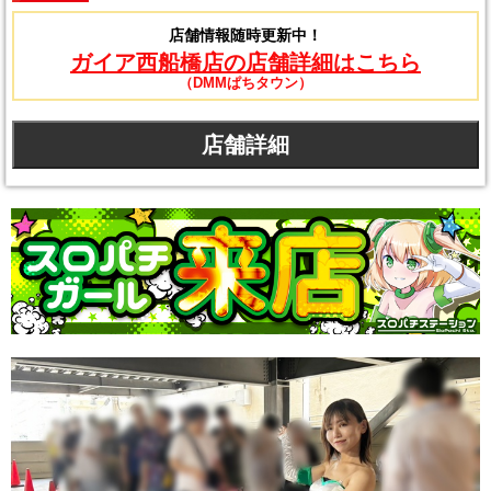
店舗情報随時更新中！
ガイア西船橋店の店舗詳細はこちら
（DMMぱちタウン）
店舗詳細