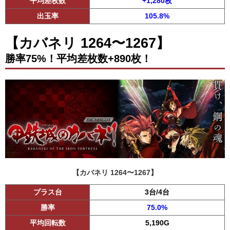
平均差枚数
+1,280枚
出玉率
105.8%
【カバネリ 1264〜1267】
勝率75%！平均差枚数+890枚！
【カバネリ 1264〜1267】
プラス台
3台/4台
勝率
75.0%
平均回転数
5,190G