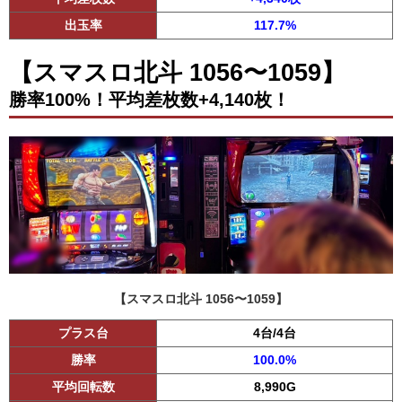
出玉率
117.7%
【スマスロ北斗 1056〜1059】
勝率100%！平均差枚数+4,140枚！
【スマスロ北斗 1056〜1059】
プラス台
4台/4台
勝率
100.0%
平均回転数
8,990G