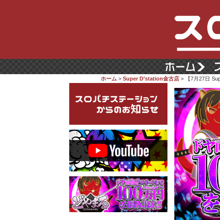
ホーム
>
Super D’station金古店
> 【7月27日 