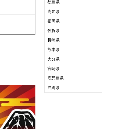
徳島県
高知県
福岡県
佐賀県
長崎県
熊本県
大分県
宮崎県
鹿児島県
沖縄県