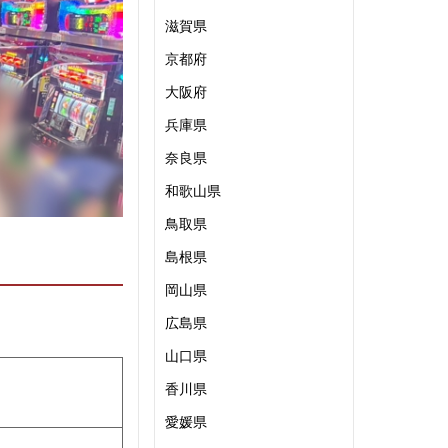
滋賀県
京都府
大阪府
兵庫県
奈良県
和歌山県
鳥取県
島根県
岡山県
広島県
山口県
香川県
愛媛県