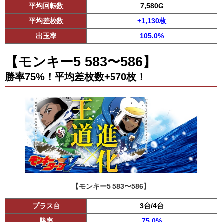
平均回転数
7,580G
平均差枚数
+1,130枚
出玉率
105.0%
【モンキー5 583〜586】
勝率75%！平均差枚数+570枚！
【モンキー5 583〜586】
プラス台
3台/4台
勝率
75.0%