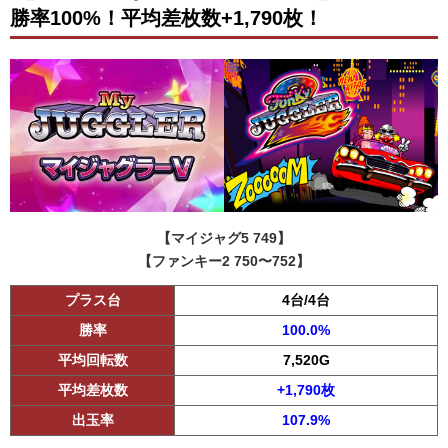
勝率100%！平均差枚数+1,790枚！
【マイジャグ5 749】
【ファンキー2 750〜752】
プラス台
4台/4台
勝率
100.0%
平均回転数
7,520G
平均差枚数
+1,790枚
出玉率
107.9%