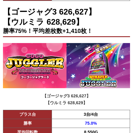
【ゴージャグ3 626,627】
【ウルミラ 628,629】
勝率75%！平均差枚数+1,410枚！
【ゴージャグ3 626,627】
【ウルミラ 628,629】
プラス台
3台/4台
勝率
75.0%
平均回転数
8,550G