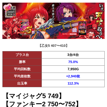
【乙女5 407〜410】
プラス台
3台/4台
勝率
75.0%
平均回転数
7,950G
平均差枚数
+2,940枚
出玉率
112.3%
【マイジャグ5 749】
【ファンキー2 750〜752】