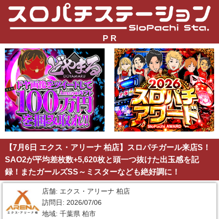
P R
【7月6日 エクス・アリーナ 柏店】スロパチガール来店S！
SAO2が平均差枚数+5,620枚と頭一つ抜けた出玉感を記
録！またガールズSS～ミスターなども絶好調に！
店舗: エクス・アリーナ 柏店
訪問日: 2026/07/06
地域: 千葉県 柏市