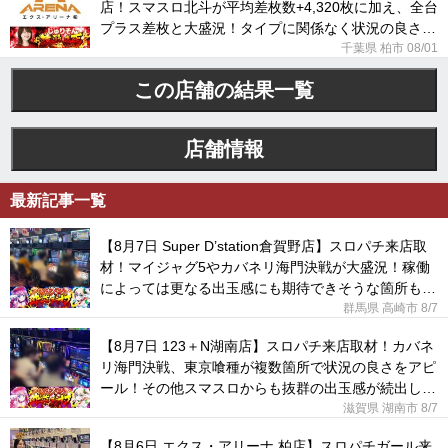
店！スマスロ北斗が平均差枚数+4,320枚に加え、全台
プラス差枚と大盛況！タイプに関係なく状況の良さが
窺えた！
千葉県 柏市 08/01
この店舗の結果一覧
店舗情報
最新記事一覧
【8月7日 Super D’station倉賀野店】スロパチ来店取
材！マイジャグ5やカバネリ海門決戦が大盛況！稼働
によっては更なる出玉感にも期待できそうな箇所も見
られた！
群馬県 高崎市
8/7
【8月7日 123＋N湖南店】スロパチ来店取材！カバネ
リ海門決戦、東京喰種が複数箇所で状況の良さをアピ
ール！その他スマスロからも抜群の出玉感が続出して
いた！
滋賀県 湖南市
8/7
【8月6日 エクス・アリーナ 柏店】スロパチガール来