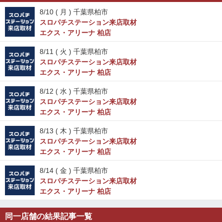
8/10 (
月
) 千葉県柏市
スロパチステーション来店取材
エクス・アリーナ 柏店
8/11 (
火
) 千葉県柏市
スロパチステーション来店取材
エクス・アリーナ 柏店
8/12 (
水
) 千葉県柏市
スロパチステーション来店取材
エクス・アリーナ 柏店
8/13 (
木
) 千葉県柏市
スロパチステーション来店取材
エクス・アリーナ 柏店
8/14 (
金
) 千葉県柏市
スロパチステーション来店取材
エクス・アリーナ 柏店
同一店舗の結果記事一覧