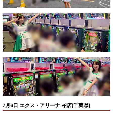
7月6日 エクス・アリーナ 柏店(千葉県)