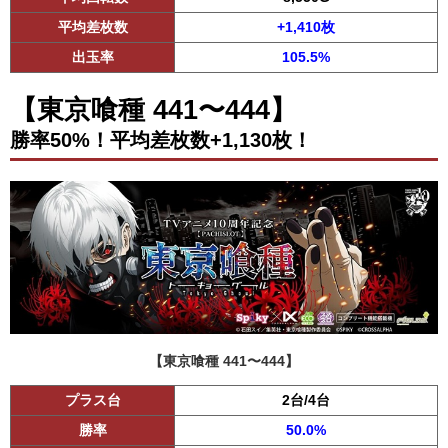
平均差枚数
+1,410枚
出玉率
105.5%
【東京喰種 441〜444】
勝率50%！平均差枚数+1,130枚！
【東京喰種 441〜444】
プラス台
2台/4台
勝率
50.0%