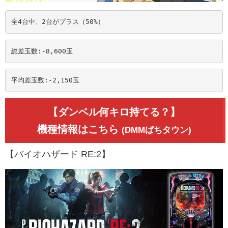
全4台中、2台がプラス（50%）
総差玉数:-8,600
玉
平均差玉数:-2,150
玉
【ダンベル何キロ持てる？】
機種情報はこちら
(DMMぱちタウン)
【バイオハザード RE:2】