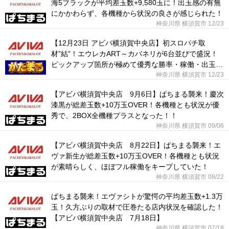
海5ブラックが平均差玉数+9,580玉に！出玉感の有無
にかかわらず、各機種から状況の良さが感じられた！
神奈川県 横須賀市 12/23
【12月23日 アビバ横須賀中央店】初スロパチ取
材”結”！エウレカART～カバネリが6台並びで盛況！
ピックアップ箇所が極めて優秀な勝率・稼働・出玉感
を見せた！
神奈川県 横須賀市 12/23
【アビバ横須賀中央店 9月6日】ぱちまる襲来！慶次
漆黒が総差玉数+10万玉OVER！各機種とも状況が優
秀で、2BOX全機種プラスとなった！！
神奈川県 横須賀市 09/06
【アビバ横須賀中央店 8月22日】ぱちまる襲来！エ
ヴァ新生が総差玉数+10万玉OVER！各機種とも状況
が素晴らしく、ほぼフル稼働をキープしていた！
神奈川県 横須賀市 08/22
ぱちまる襲来！エヴァシトが驚愕の平均差玉数+1.3万
玉！久方ぶりの取材で圧巻たる店内状況を確認した！
【アビバ横須賀中央店 7月18日】
神奈川県 横須賀市 07/18