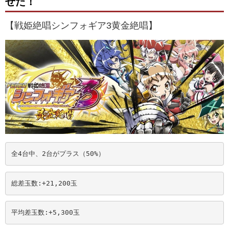
せた！
【戦姫絶唱シンフォギア3黄金絶唱】
全4台中、2台がプラス（50%）
総差玉数:+21,200
玉
平均差玉数:+5,300
玉