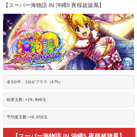
【スーパー海物語 IN 沖縄5 夜桜超旋風】
全3台中、2台がプラス（67%）
総差玉数:+29,000
玉
平均差玉数:+9,650
玉
【スーパー海物語 IN 沖縄5 夜桜超旋風】