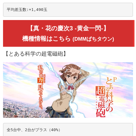
平均差玉数:+1,490
玉
【真・花の慶次3 ‐黄金一閃‐】
機種情報はこちら
(DMMぱちタウン)
【とある科学の超電磁砲】
全5台中、2台がプラス（40%）