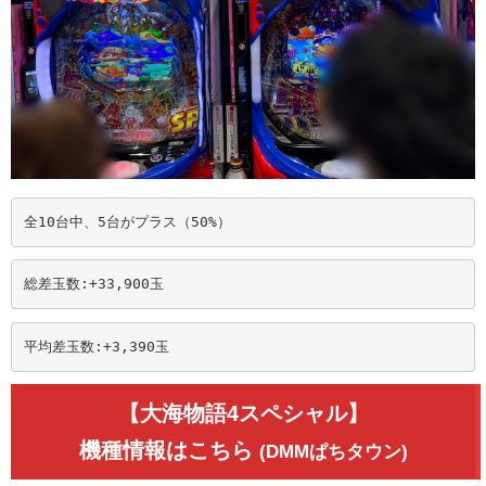
全10台中、5台がプラス（50%）
総差玉数:+33,900
玉
平均差玉数:+3,390
玉
【大海物語4スペシャル】
機種情報はこちら
(DMMぱちタウン)