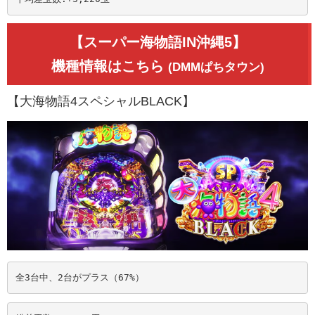
【スーパー海物語IN沖縄5】
機種情報はこちら
(DMMぱちタウン)
【大海物語4スペシャルBLACK】
全3台中、2台がプラス（67%）