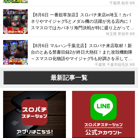
た！
千葉県 柏市
8/6
【8月6日 一番舘草加店】スロパチ来店in埼玉！カバ
ネリやマイジャグ5とメダル機の活躍が光る店内に！
スマスロではカバネリ海門決戦が特に盛り上がってい
た！
埼玉県 草加市
8/6
【8月6日 マルハン千葉北店】スロパチ来店取材！新
台のとある禁書目録2が終日大熱狂！また攻殻機動隊
～スマスロ化物語やマイジャグ5も好調さを示してい
た！
千葉県 千葉市稲毛区
8/6
最新記事一覧