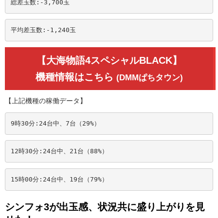
総差玉数:-3,700
玉
平均差玉数:-1,240
玉
【大海物語4スペシャルBLACK】
機種情報はこちら
(DMMぱちタウン)
【上記機種の稼働データ】
9時30分:24台中、7台（29%）
12時30分:24台中、21台（88%）
15時00分:24台中、19台（79%）
シンフォ3が出玉感、状況共に盛り上がりを見