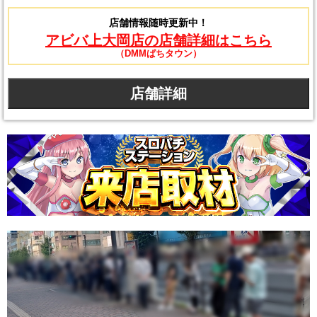
店舗情報随時更新中！
アビバ上大岡店の店舗詳細はこちら
（DMMぱちタウン）
店舗詳細