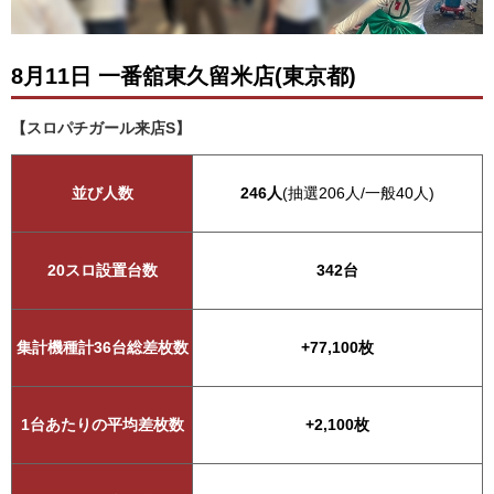
8月11日 一番舘東久留米店(東京都)
【スロパチガール来店S】
並び人数
246人
(抽選206人/一般40人)
20スロ設置台数
342台
集計機種計36台総差枚数
+77,100枚
1台あたりの平均差枚数
+2,100枚