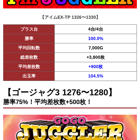
【アイムEX-TP 1326〜1330】
プラス台
4台/4台
勝率
100.0%
平均回転数
7,000G
総差枚数
+3,800枚
平均差枚数
+900枚
出玉率
104.5%
【ゴージャグ3 1276〜1280】
勝率75%！平均差枚数+500枚！