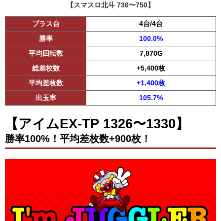
【スマスロ北斗 736〜750】
プラス台
4台/4台
勝率
100.0%
平均回転数
7,870G
総差枚数
+5,400枚
平均差枚数
+1,400枚
出玉率
105.7%
【アイムEX-TP 1326〜1330】
勝率100%！平均差枚数+900枚！