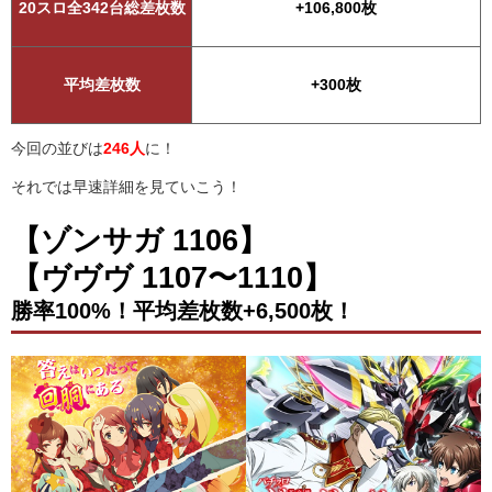
20スロ全342台総差枚数
+106,800枚
平均差枚数
+300枚
今回の並びは
246人
に！
それでは早速詳細を見ていこう！
【ゾンサガ 1106】
【ヴヴヴ 1107〜1110】
勝率100%！平均差枚数+6,500枚！