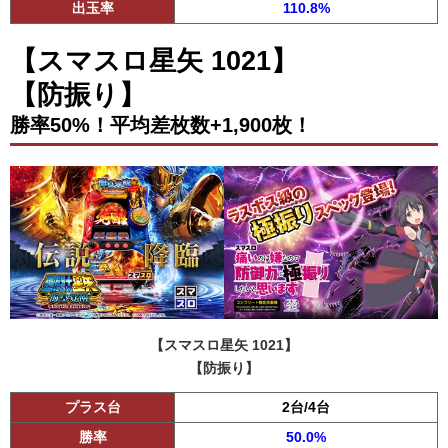
出玉率
110.8%
【スマスロ星矢 1021】
【防振り】
勝率50%！平均差枚数+1,900枚！
【スマスロ星矢 1021】
【防振り】
プラス台
2台/4台
勝率
50.0%