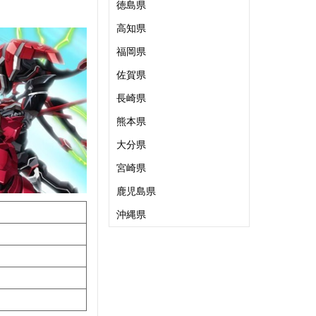
徳島県
高知県
福岡県
佐賀県
長崎県
熊本県
大分県
宮崎県
鹿児島県
沖縄県