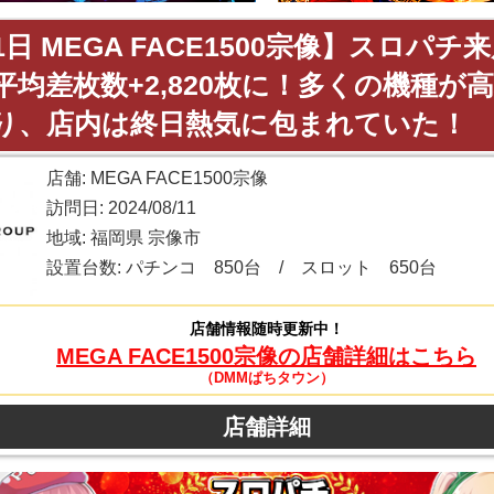
1日 MEGA FACE1500宗像】スロパ
平均差枚数+2,820枚に！多くの機種が
り、店内は終日熱気に包まれていた！
店舗: MEGA FACE1500宗像
訪問日: 2024/08/11
地域: 福岡県 宗像市
設置台数: パチンコ 850台 / スロット 650台
店舗情報随時更新中！
MEGA FACE1500宗像の店舗詳細はこちら
（DMMぱちタウン）
店舗詳細