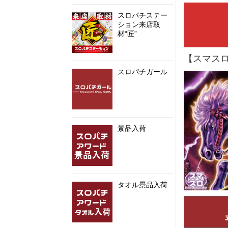
スロパチステー
ション来店取
材“匠”
【スマス
スロパチガール
景品入荷
タオル景品入荷