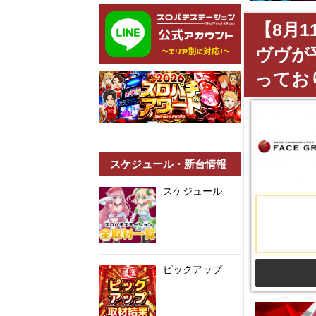
【8月1
ヴヴが
ってお
スケジュール・新台情報
スケジュール
ピックアップ