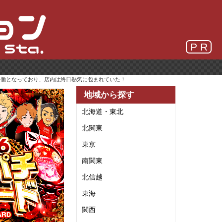
P R
種が高稼働となっており、店内は終日熱気に包まれていた！
地域から探す
北海道・東北
北関東
東京
南関東
北信越
東海
関西