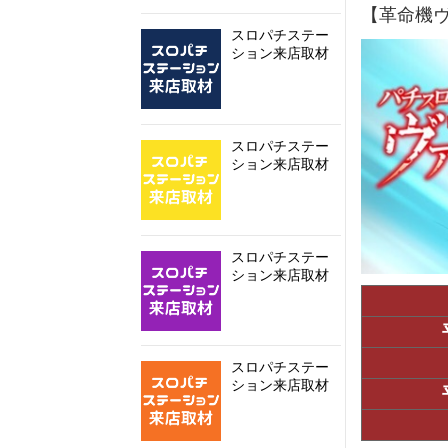
【革命機
スロパチステー
ション来店取材
スロパチステー
ション来店取材
スロパチステー
ション来店取材
スロパチステー
ション来店取材