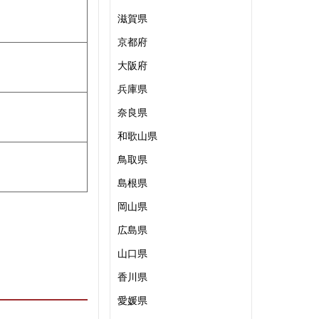
滋賀県
京都府
大阪府
兵庫県
奈良県
和歌山県
鳥取県
島根県
岡山県
広島県
山口県
香川県
愛媛県