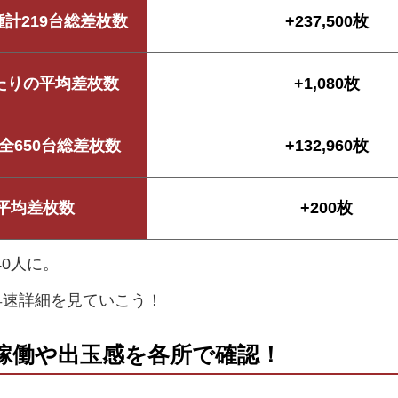
計219台総差枚数
+237,500枚
たりの平均差枚数
+1,080枚
ロ全650台総差枚数
+132,960枚
平均差枚数
+200枚
40人に。
早速詳細を見ていこう！
稼働や出玉感を各所で確認！