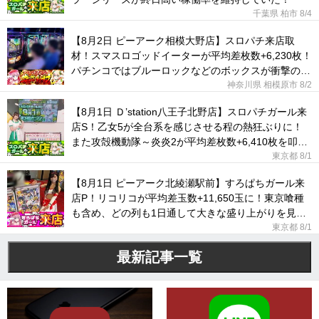
千葉県 柏市
8/4
【8月2日 ピーアーク相模大野店】スロパチ来店取
材！スマスロゴッドイーターが平均差枚数+6,230枚！
パチンコではブルーロックなどのボックスが衝撃の出
玉感に！
神奈川県 相模原市
8/2
【8月1日 Ｄ’station八王子北野店】スロパチガール来
店S！乙女5が全台系を感じさせる程の熱狂ぶりに！
また攻殻機動隊～炎炎2が平均差枚数+6,410枚を叩き
出した！
東京都
8/1
【8月1日 ピーアーク北綾瀬駅前】すろぱちガール来
店P！リコリコが平均差玉数+11,650玉に！東京喰種
も含め、どの列も1日通して大きな盛り上がりを見せ
ていた！
東京都
8/1
最新記事一覧