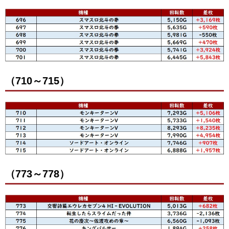
（710～715）
（773～778）