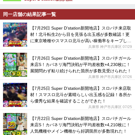
同一店舗の結果記事一覧
【7月29日 Super D’station新開地店】スロパチ来店取
材！北斗転生2から目を見張る出玉感が多数確認！更
に東京喰種やスマスロ北斗が高い稼働率をキープして
いた！
兵庫県 神戸市兵庫区 07/29
【7月26日 Super D’station新開地店】スロパチガール
来店S！カバネリ海門決戦が平均差枚数+4,230枚に！
展開問わず粘り続けられた箇所が多数見受けられた！
兵庫県 神戸市兵庫区 07/26
【7月25日 Super D’station新開地店】スロパチ来店取
材！スマスロ北斗が素晴らしい出玉感を記録！各所か
ら優秀な結果を確認することができた！
兵庫県 神戸市兵庫区 07/25
【7月22日 Super D’station新開地店】スロパチガール
来店S！カバネリ海門決戦が平均差枚数+4,210枚に！
人気機種やメイン機種から好調箇所が多数現れた！