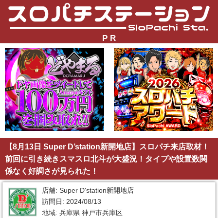
P R
【8月13日 Super D’station新開地店】スロパチ来店取材！
前回に引き続きスマスロ北斗が大盛況！タイプや設置数関
係なく好調さが見られた！
店舗: Super D'station新開地店
訪問日: 2024/08/13
地域: 兵庫県 神戸市兵庫区