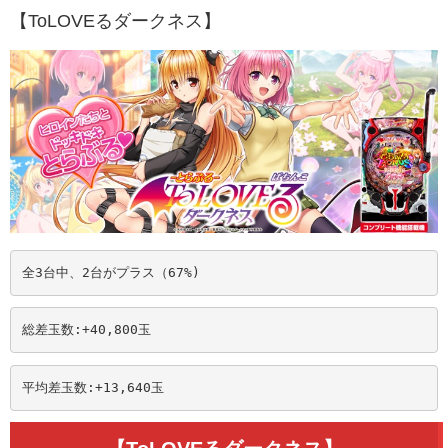
【ToLOVEるダークネス】
全3台中、2台がプラス（67%)
総差玉数:+40,800玉
平均差玉数:+13,640玉