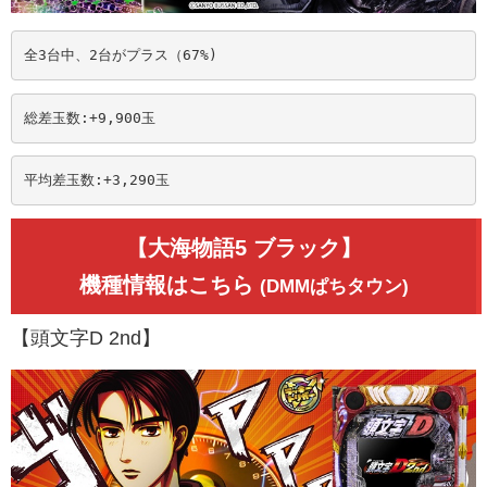
全3台中、2台がプラス（67%)
総差玉数:+9,900玉
平均差玉数:+3,290玉
【大海物語5 ブラック】
機種情報はこちら
(DMMぱちタウン)
【頭文字D 2nd】