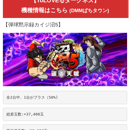
【ToLOVEるダークネス】
機種情報はこちら
(DMMぱちタウン)
【弾球黙示録カイジ沼5】
全2台中、1台がプラス（50%)
総差玉数:+37,400玉