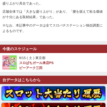
盛り上がり具合であった。
店舗全体では「大きな盛り上がり」があり、「腰を据えて粘る価値
が十分にある取材結果」であった。
※なお、本記事中のデータは全てスロパチステーション独自調査に
よるものです。
今後のスケジュール
8/15 (
土
) 東京都
スロぱちガール来店PS
ピーアーク三田
台データはこちらから