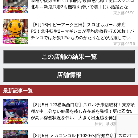
喰種が複数箇所で圧倒的な数値を記録！更にスマスロ
北斗～新鬼武者3も機種を跨いで凄まじい活躍となっ
た！
東京都 06/01
【5月16日 ピーアーク三田】スロぱちガール来店
PS！北斗転生2～マギレコが平均差枚数+7,030枚！パ
チンコでは牙狼12やもののがたりなどが活躍してい
た！
東京都 05/16
この店舗の結果一覧
店舗情報
最新記事一覧
【8月5日 123横浜西口店】スロパチ来店取材！東京喰
種が申し分ない結果を残し存在感を発揮！更に乙女5
が高い稼働状況を伴い、大きく出玉感を伸ばしてい
た！
神奈川県 横浜市西区
8/5
【8月5日 メガコンコルド1020+刈谷知立店】スロパ