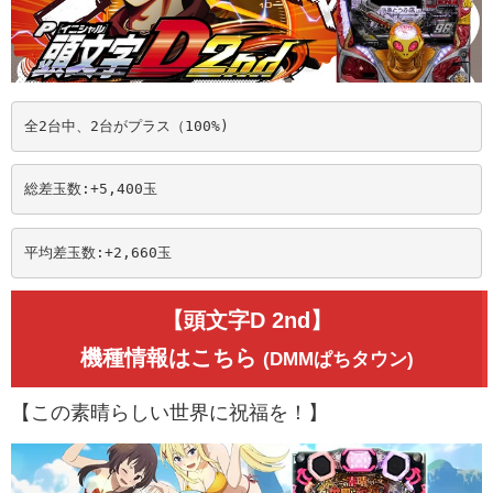
全2台中、2台がプラス（100%)
総差玉数:+5,400玉
平均差玉数:+2,660玉
【頭文字D 2nd】
機種情報はこちら
(DMMぱちタウン)
【この素晴らしい世界に祝福を！】