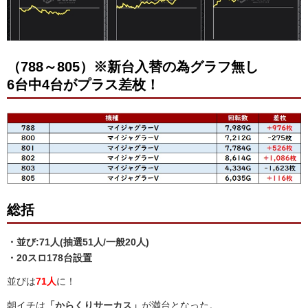
（788～805）※新台入替の為グラフ無し
6台中4台がプラス差枚！
総括
・並び:71人(抽選51人/一般20人)
・20スロ178台設置
並びは
71人
に！
朝イチは
「からくりサーカス」
が満台となった。