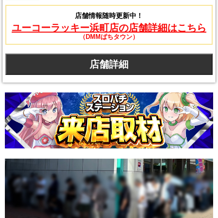
店舗情報随時更新中！
ユーコーラッキー浜町店の店舗詳細はこちら
（DMMぱちタウン）
店舗詳細