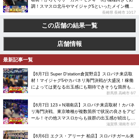
調！スマスロ北斗やマイジャグ5といったメイン機種
も活躍！
長崎県 長崎市 10/17
この店舗の結果一覧
店舗情報
最新記事一覧
【8月7日 Super D’station倉賀野店】スロパチ来店取
材！マイジャグ5やカバネリ海門決戦が大盛況！稼働
によっては更なる出玉感にも期待できそうな箇所も見
られた！
群馬県 高崎市
8/7
【8月7日 123＋N湖南店】スロパチ来店取材！カバネ
リ海門決戦、東京喰種が複数箇所で状況の良さをアピ
ール！その他スマスロからも抜群の出玉感が続出して
いた！
滋賀県 湖南市
8/7
【8月6日 エクス・アリーナ 柏店】スロパチガール来