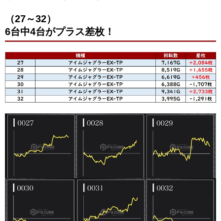
（27～32）
6台中4台がプラス差枚！