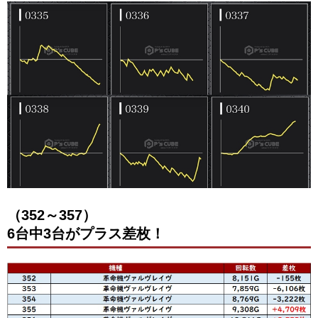
（352～357）
6台中3台がプラス差枚！