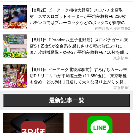
【8月2日 ピーアーク相模大野店】スロパチ来店取
材！スマスロゴッドイーターが平均差枚数+6,230枚！
パチンコではブルーロックなどのボックスが衝撃の出
玉感に！
神奈川県 相模原市
8/2
【8月1日 Ｄ’station八王子北野店】スロパチガール来
店S！乙女5が全台系を感じさせる程の熱狂ぶりに！
また攻殻機動隊～炎炎2が平均差枚数+6,410枚を叩き
出した！
東京都
8/1
【8月1日 ピーアーク北綾瀬駅前】すろぱちガール来
店P！リコリコが平均差玉数+11,650玉に！東京喰種
も含め、どの列も1日通して大きな盛り上がりを見せ
ていた！
東京都
8/1
最新記事一覧