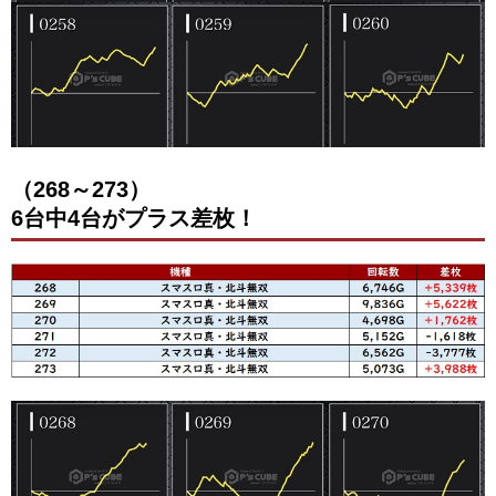
（268～273）
6台中4台がプラス差枚！