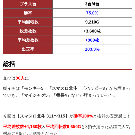
プラス台
3台/4台
勝率
75.0%
平均回転数
9,210G
総差枚数
+3,600枚
平均差枚数
+900枚
出玉率
103.3%
総括
並びは
90人
に！
朝イチは
「モンキー5」「スマスロ北斗」「ハッピー3」
から埋まっ
ていき、
「マイジャグ5」「番長4」
などが埋まっていった。
今回は
【スマスロ北斗 311〜315】
が
勝率100%
と抜群の安定感に！
平均差枚数+4,160枚
＆
平均回転数9,650
G
と3拍子揃った活躍で人気
機種に相応しい結果となった！