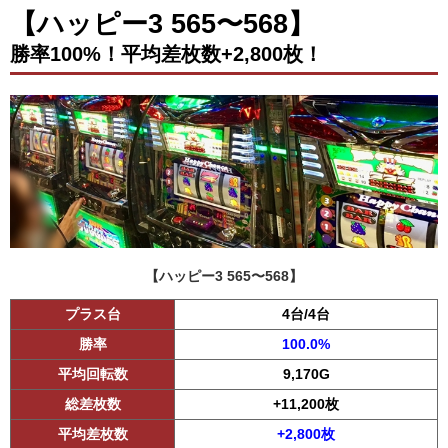
【ハッピー3 565〜568】
勝率100%！平均差枚数+2,800枚！
【ハッピー3 565〜568】
プラス台
4台/4台
勝率
100.0%
平均回転数
9,170G
総差枚数
+11,200枚
平均差枚数
+2,800枚