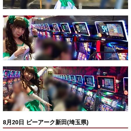
8月20日 ピーアーク新田(埼玉県)