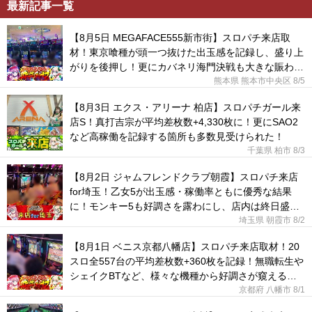
最新記事一覧
【8月5日 MEGAFACE555新市街】スロパチ来店取
材！東京喰種が頭一つ抜けた出玉感を記録し、盛り上
がりを後押し！更にカバネリ海門決戦も大きな賑わい
を見せた！
熊本県 熊本市中央区
8/5
【8月3日 エクス・アリーナ 柏店】スロパチガール来
店S！真打吉宗が平均差枚数+4,330枚に！更にSAO2
など高稼働を記録する箇所も多数見受けられた！
千葉県 柏市
8/3
【8月2日 ジャムフレンドクラブ朝霞】スロパチ来店
for埼玉！乙女5が出玉感・稼働率ともに優秀な結果
に！モンキー5も好調さを露わにし、店内は終日盛況
となった！
埼玉県 朝霞市
8/2
【8月1日 ベニス京都八幡店】スロパチ来店取材！20
スロ全557台の平均差枚数+360枚を記録！無職転生や
シェイクBTなど、様々な機種から好調さが窺える店
内に！
京都府 八幡市
8/1