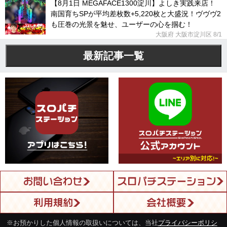
【8月1日 MEGAFACE1300淀川】よしき実践来店！
南国育ちSPが平均差枚数+5,220枚と大盛況！ヴヴヴ2
も圧巻の光景を魅せ、ユーザーの心を掴む！
大阪府 大阪市淀川区
8/1
最新記事一覧
※お預かりした個人情報の取扱いについては、当社
プライバシーポリシ