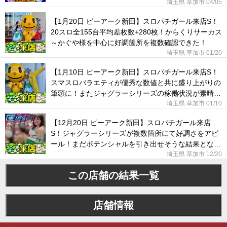
いた！
埼玉県 草加市 04/05
【1月20日 ピーアーク新田】スロパチガール来店S！
20スロ全155台平均差枚数+280枚！からくりサーカス
～かぐや様を中心に好調箇所を複数確認できた！
埼玉県 草加市 01/20
【1月10日 ピーアーク新田】スロパチガール来店S！
スマスロバラエティが優秀な数値と共に盛り上がりの
筆頭に！またジャグラーシリーズの稼働状況が素晴ら
しかった！
埼玉県 草加市 01/10
【12月20日 ピーアーク新田】スロパチガール来店
S！ジャグラーシリーズが複数箇所にて好調さをアピ
ール！まだポテンシャルを引き出せそうな結果となっ
た！
埼玉県 草加市 12/20
この店舗の結果一覧
店舗情報