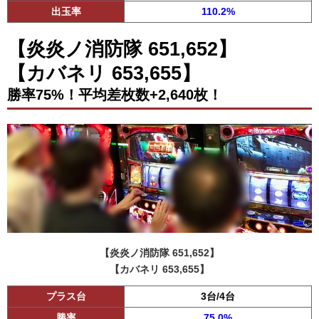
出玉率
110.2%
【炎炎ノ消防隊 651,652】
【カバネリ 653,655】
勝率75%！平均差枚数+2,640枚！
【炎炎ノ消防隊 651,652】
【カバネリ 653,655】
プラス台
3台/4台
勝率
75.0%