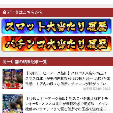
台データはこちらから
同一店舗の結果記事一覧
【5月25日 ピーアーク新田】スロパチ来店for埼玉！
スマスロ北斗が平均差枚数+3,670枚と頭一つ抜けた出
玉感に！店内の様々な箇所にチャンスが転がってい
た！
埼玉県 草加市 05/25
【4月5日 ピーアーク新田】初スロパチ来店取材！モ
ンキー5～スマスロ北斗が機種跨ぎで絶好調！メイン
機種やバラエティまで至る箇所が出玉感で溢れ返って