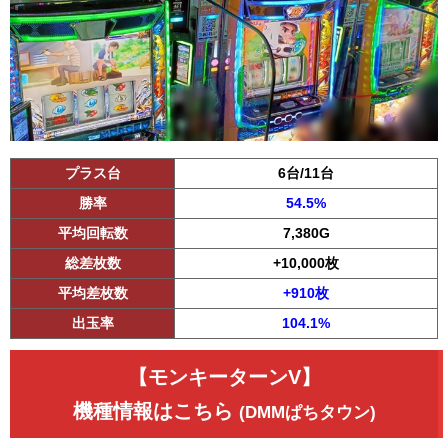
プラス台
6台/11台
勝率
54.5%
平均回転数
7,380G
総差枚数
+10,000枚
平均差枚数
+910枚
出玉率
104.1%
【モンキーターンV】
機種情報はこちら
(DMMぱちタウン)