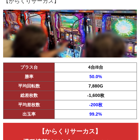
【からくりサーカス】
プラス台
4台/8台
勝率
50.0%
平均回転数
7,880G
総差枚数
-1,600枚
平均差枚数
-200枚
出玉率
99.2%
【からくりサーカス】