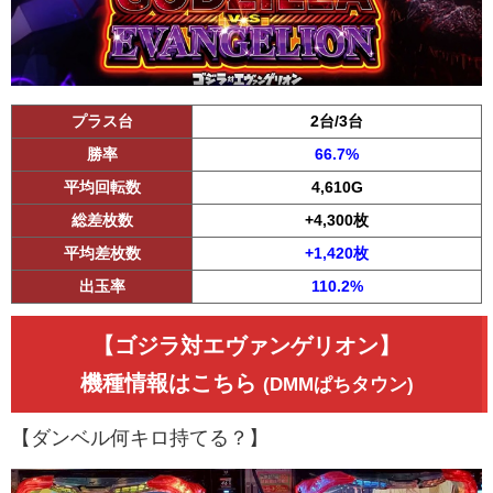
プラス台
2台/3台
勝率
66.7%
平均回転数
4,610G
総差枚数
+4,300枚
平均差枚数
+1,420枚
出玉率
110.2%
【ゴジラ対エヴァンゲリオン】
機種情報はこちら
(DMMぱちタウン)
【ダンベル何キロ持てる？】