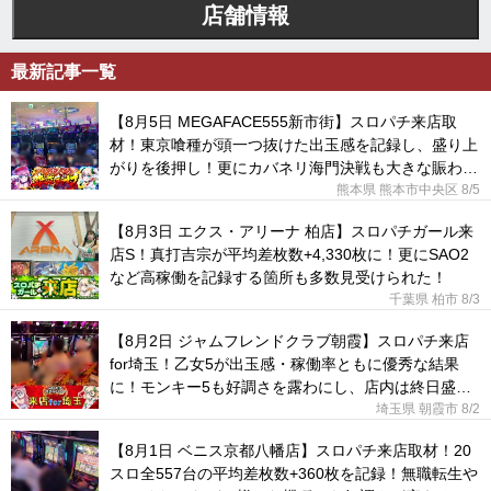
店舗情報
最新記事一覧
【8月5日 MEGAFACE555新市街】スロパチ来店取
材！東京喰種が頭一つ抜けた出玉感を記録し、盛り上
がりを後押し！更にカバネリ海門決戦も大きな賑わい
を見せた！
熊本県 熊本市中央区
8/5
【8月3日 エクス・アリーナ 柏店】スロパチガール来
店S！真打吉宗が平均差枚数+4,330枚に！更にSAO2
など高稼働を記録する箇所も多数見受けられた！
千葉県 柏市
8/3
【8月2日 ジャムフレンドクラブ朝霞】スロパチ来店
for埼玉！乙女5が出玉感・稼働率ともに優秀な結果
に！モンキー5も好調さを露わにし、店内は終日盛況
となった！
埼玉県 朝霞市
8/2
【8月1日 ベニス京都八幡店】スロパチ来店取材！20
スロ全557台の平均差枚数+360枚を記録！無職転生や