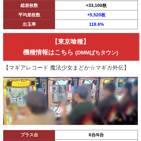
総差枚数
+33,100枚
平均差枚数
+5,520枚
出玉率
118.6%
【東京喰種】
機種情報はこちら
(DMMぱちタウン)
【マギアレコード 魔法少女まどか☆マギカ外伝】
プラス台
6台/6台