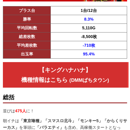
プラス台
1台/12台
勝率
8.3%
平均回転数
5,110G
総差枚数
-8,500枚
平均差枚数
-710枚
出玉率
95.4%
【キングハナハナ】
機種情報はこちら
(DMMぱちタウン)
総括
並びは
475人
に！
朝イチは
「東京喰種」「スマスロ北斗」「モンキー5」「からくりサ
ーカス」
を筆頭に
「バラエティ」
も含め、高稼働スタートとなっ