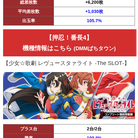
総差枚数
+6,200枚
平均差枚数
+1,030枚
出玉率
105.7%
【押忍！番長4】
機種情報はこちら
(DMMぱちタウン)
【少女☆歌劇 レヴュースタァライト ‐The SLOT‐】
プラス台
2台/2台