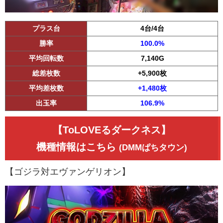
プラス台
4台/4台
勝率
100.0%
平均回転数
7,140G
総差枚数
+5,900枚
平均差枚数
+1,480枚
出玉率
106.9%
【ToLOVEるダークネス】
機種情報はこちら
(DMMぱちタウン)
【ゴジラ対エヴァンゲリオン】