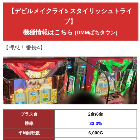
【デビルメイクライ5 スタイリッシュトライ
ブ】
機種情報はこちら
(DMMぱちタウン)
【押忍！番長4】
プラス台
2台/6台
勝率
33.3%
平均回転数
6,000G