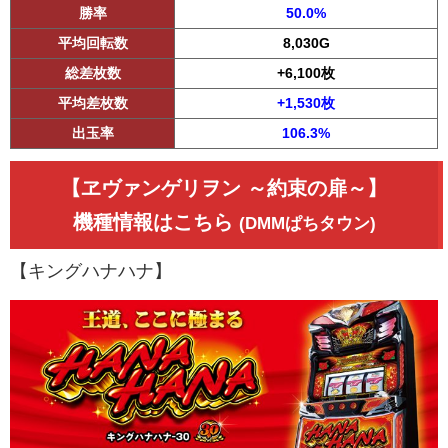
勝率
50.0%
平均回転数
8,030G
総差枚数
+6,100枚
平均差枚数
+1,530枚
出玉率
106.3%
【ヱヴァンゲリヲン ～約束の扉～】
機種情報はこちら
(DMMぱちタウン)
【キングハナハナ】