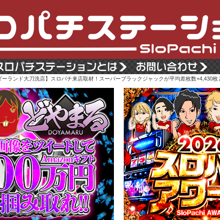
ワンダーランド大刀洗店】スロパチ来店取材！スーパーブラックジャックが平均差枚数+4,43