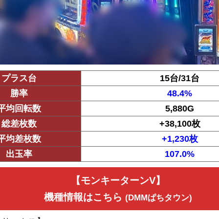
プラス台
15台/31台
勝率
48.4%
平均回転数
5,880G
総差枚数
+38,100枚
平均差枚数
+1,230枚
出玉率
107.0%
【モンキーターンV】
機種情報はこちら
(DMMぱちタウン)