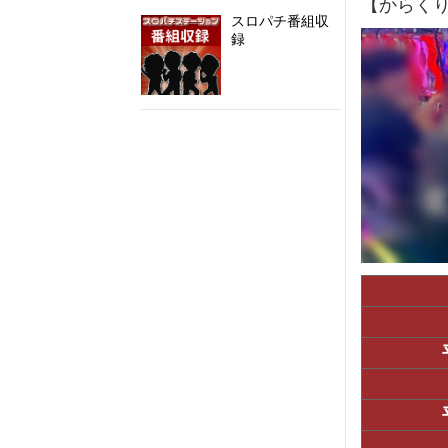
【からく
スロパチ番組収
録
@SloPachi_Staさんのツイート