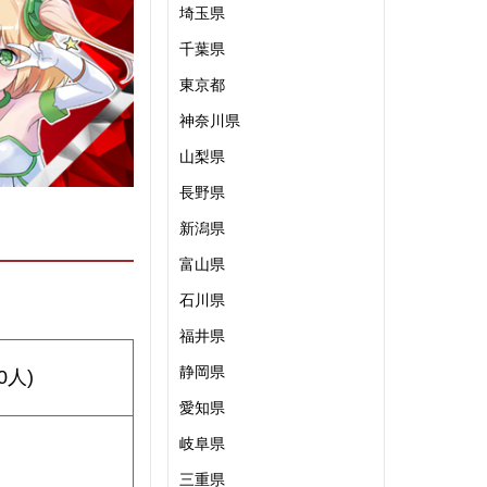
埼玉県
千葉県
東京都
神奈川県
山梨県
長野県
新潟県
富山県
石川県
福井県
静岡県
0人)
愛知県
岐阜県
三重県