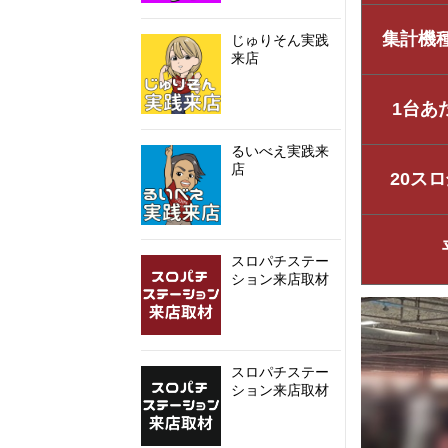
集計機種
じゅりそん実践
来店
1台あ
るいべえ実践来
店
20ス
スロパチステー
ション来店取材
スロパチステー
ション来店取材