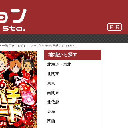
P R
0枚と一際目立つ存在に！またヴヴヴが終日粘られていた！
地域から探す
北海道・東北
北関東
東京
南関東
北信越
東海
関西