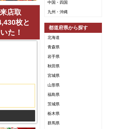
中国・四国
チ来店取
九州・沖縄
430枚と
都道府県から探す
ていた！
北海道
青森県
岩手県
秋田県
宮城県
山形県
福島県
茨城県
栃木県
群馬県