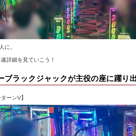
7人に。
早速詳細を見ていこう！
ーブラックジャックが主役の座に躍り
ターンV】