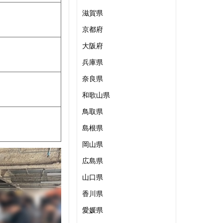
滋賀県
京都府
大阪府
兵庫県
奈良県
和歌山県
鳥取県
島根県
岡山県
広島県
山口県
香川県
愛媛県