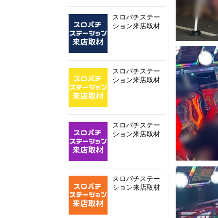
スロパチステー
ション来店取材
スロパチステー
ション来店取材
スロパチステー
ション来店取材
スロパチステー
ション来店取材