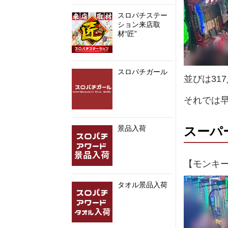
スロパチステー
ション来店取
材“匠”
スロパチガール
並びは31
それでは
スーパ
景品入荷
【モンキー
タオル景品入荷