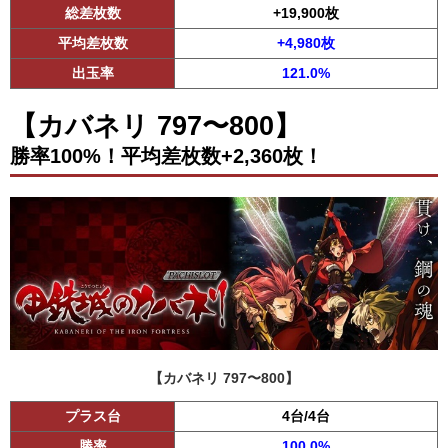
総差枚数
+19,900枚
平均差枚数
+4,980枚
出玉率
121.0%
【カバネリ 797〜800】
勝率100%！平均差枚数+2,360枚！
【カバネリ 797〜800】
プラス台
4台/4台
勝率
100.0%