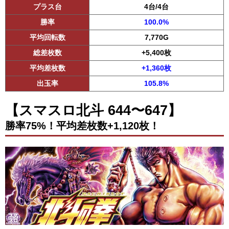
プラス台
4台/4台
勝率
100.0%
平均回転数
7,770G
総差枚数
+5,400枚
平均差枚数
+1,360枚
出玉率
105.8%
【スマスロ北斗 644〜647】
勝率75%！平均差枚数+1,120枚！