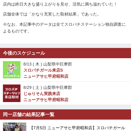
店内は終日大きな盛り上がりを見せ、活気に満ち溢れていた！
店舗全体では「かなり充実した取材結果」であった。
※なお、本記事中のデータは全てスロパチステーション独自調査に
よるものです。
今後のスケジュール
8/13 (
木
) 山梨県中巨摩郡
スロパチガール来店S
ニューアサヒ甲府昭和店
8/29 (
土
) 山梨県中巨摩郡
じゅりそん実践来店
ニューアサヒ甲府昭和店
同一店舗の結果記事一覧
【7月5日 ニューアサヒ甲府昭和店】スロパチガール