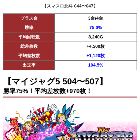
【スマスロ北斗 644〜647】
プラス台
3台/4台
勝率
75.0%
平均回転数
8,240G
総差枚数
+4,500枚
平均差枚数
+1,120枚
出玉率
104.5%
【マイジャグ5 504〜507】
勝率75%！平均差枚数+970枚！