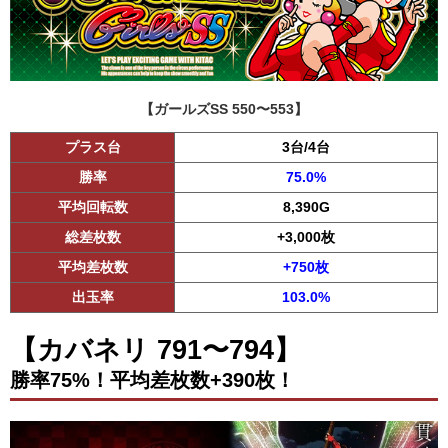
【ガールズSS 550〜553】
プラス台
3台/4台
勝率
75.0%
平均回転数
8,390G
総差枚数
+3,000枚
平均差枚数
+750枚
出玉率
103.0%
【カバネリ 791〜794】
勝率75%！平均差枚数+390枚！