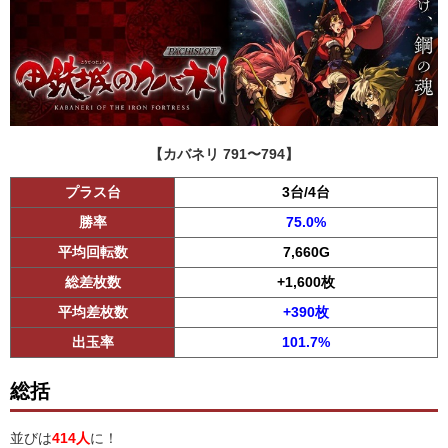
【カバネリ 791〜794】
プラス台
3台/4台
勝率
75.0%
平均回転数
7,660G
総差枚数
+1,600枚
平均差枚数
+390枚
出玉率
101.7%
総括
並びは
414人
に！