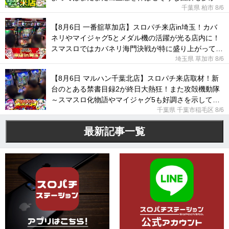
た！
千葉県 柏市
8/6
【8月6日 一番舘草加店】スロパチ来店in埼玉！カバ
ネリやマイジャグ5とメダル機の活躍が光る店内に！
スマスロではカバネリ海門決戦が特に盛り上がってい
た！
埼玉県 草加市
8/6
【8月6日 マルハン千葉北店】スロパチ来店取材！新
台のとある禁書目録2が終日大熱狂！また攻殻機動隊
～スマスロ化物語やマイジャグ5も好調さを示してい
た！
千葉県 千葉市稲毛区
8/6
最新記事一覧