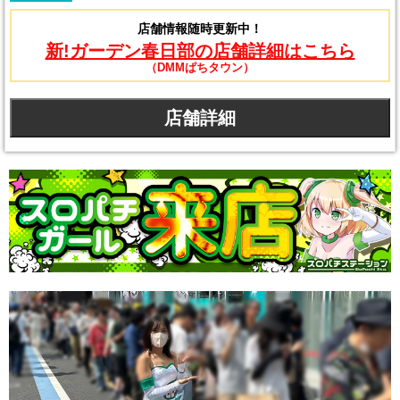
店舗情報随時更新中！
新!ガーデン春日部の店舗詳細はこちら
（DMMぱちタウン）
店舗詳細