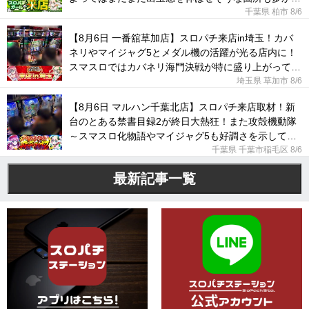
た！
千葉県 柏市
8/6
【8月6日 一番舘草加店】スロパチ来店in埼玉！カバ
ネリやマイジャグ5とメダル機の活躍が光る店内に！
スマスロではカバネリ海門決戦が特に盛り上がってい
た！
埼玉県 草加市
8/6
【8月6日 マルハン千葉北店】スロパチ来店取材！新
台のとある禁書目録2が終日大熱狂！また攻殻機動隊
～スマスロ化物語やマイジャグ5も好調さを示してい
た！
千葉県 千葉市稲毛区
8/6
最新記事一覧