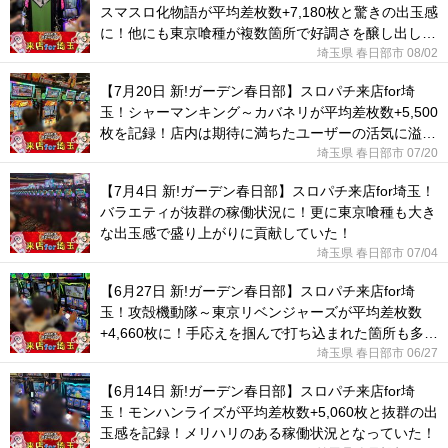
スマスロ化物語が平均差枚数+7,180枚と驚きの出玉感
に！他にも東京喰種が複数箇所で好調さを醸し出して
いた！
埼玉県 春日部市 08/02
【7月20日 新!ガーデン春日部】スロパチ来店for埼
玉！シャーマンキング～カバネリが平均差枚数+5,500
枚を記録！店内は期待に満ちたユーザーの活気に溢れ
ていた！
埼玉県 春日部市 07/20
【7月4日 新!ガーデン春日部】スロパチ来店for埼玉！
バラエティが抜群の稼働状況に！更に東京喰種も大き
な出玉感で盛り上がりに貢献していた！
埼玉県 春日部市 07/04
【6月27日 新!ガーデン春日部】スロパチ来店for埼
玉！攻殻機動隊～東京リベンジャーズが平均差枚数
+4,660枚に！手応えを掴んで打ち込まれた箇所も多か
った！
埼玉県 春日部市 06/27
【6月14日 新!ガーデン春日部】スロパチ来店for埼
玉！モンハンライズが平均差枚数+5,060枚と抜群の出
玉感を記録！メリハリのある稼働状況となっていた！