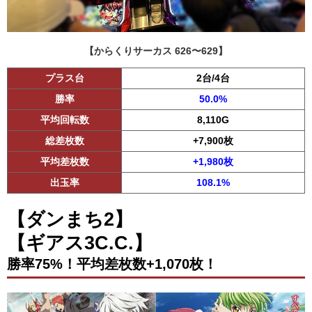
【からくりサーカス 626〜629】
プラス台
2台/4台
勝率
50.0%
平均回転数
8,110G
総差枚数
+7,900枚
平均差枚数
+1,980枚
出玉率
108.1%
【ダンまち2】
【ギアス3C.C.】
勝率75%！平均差枚数+1,070枚！