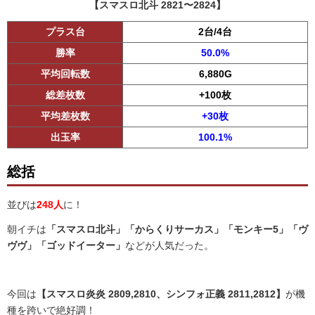
【スマスロ北斗 2821〜2824】
プラス台
2台/4台
勝率
50.0%
平均回転数
6,880G
総差枚数
+100枚
平均差枚数
+30枚
出玉率
100.1%
総括
並びは
248人
に！
朝イチは
「スマスロ北斗」「からくりサーカス」「モンキー5」「ヴ
ヴヴ」「ゴッドイーター」
などが人気だった。
今回は
【スマスロ炎炎 2809,2810、シンフォ正義 2811,2812】
が機
種を跨いで絶好調！