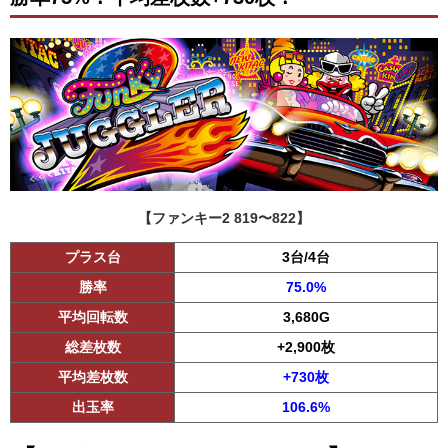
【ファンキー2 819〜822】
プラス台
3台/4台
勝率
75.0%
平均回転数
3,680G
総差枚数
+2,900枚
平均差枚数
+730枚
出玉率
106.6%