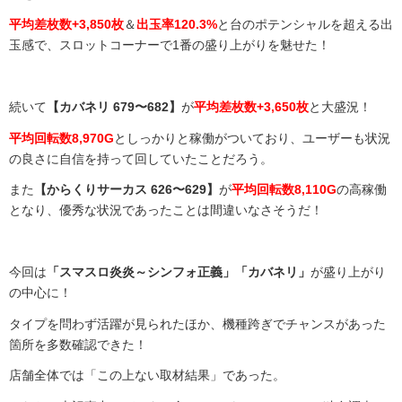
平均差枚数+3,850枚
＆
出玉率120.3%
と台のポテンシャルを超える出
玉感で、スロットコーナーで1番の盛り上がりを魅せた！
続いて
【カバネリ 679〜682】
が
平均差枚数+3,650枚
と大盛況！
平均回転数8,970G
としっかりと稼働がついており、ユーザーも状況
の良さに自信を持って回していたことだろう。
また
【からくりサーカス 626〜629】
が
平均回転数8,110G
の高稼働
となり、優秀な状況であったことは間違いなさそうだ！
今回は
「スマスロ炎炎～シンフォ正義」「カバネリ」
が盛り上がり
の中心に！
タイプを問わず活躍が見られたほか、機種跨ぎでチャンスがあった
箇所を多数確認できた！
店舗全体では「この上ない取材結果」であった。