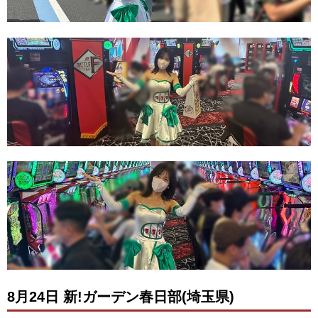
8月24日 新!ガーデン春日部(埼玉県)