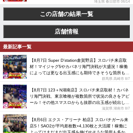
埼玉県 春日部市 06/14
この店舗の結果一覧
店舗情報
最新記事一覧
【8月7日 Super D’station倉賀野店】スロパチ来店取
材！マイジャグ5やカバネリ海門決戦が大盛況！稼働
によっては更なる出玉感にも期待できそうな箇所も見
られた！
群馬県 高崎市
8/7
【8月7日 123＋N湖南店】スロパチ来店取材！カバネ
リ海門決戦、東京喰種が複数箇所で状況の良さをアピ
ール！その他スマスロからも抜群の出玉感が続出して
いた！
滋賀県 湖南市
8/7
【8月6日 エクス・アリーナ 柏店】スロパチガール来
店S！SAO2が平均差枚数+4,130枚と大活躍！稼働に
よってはまだまだ出玉感を伸ばせそうな箇所も多かっ