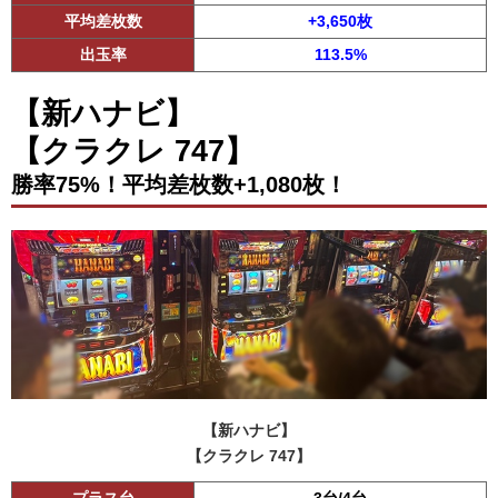
平均差枚数
+3,650枚
出玉率
113.5%
【新ハナビ】
【クラクレ 747】
勝率75%！平均差枚数+1,080枚！
【新ハナビ】
【クラクレ 747】