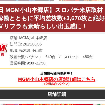
6日 MGM小山本郷店】スロパチ来店取材
稼働とともに平均差枚数+3,670枚と絶
ダリフラも素晴らしい出玉感に！
店舗: MGM小山本郷店
訪問日: 2025/08/06
地域: 栃木県 小山市
設置台数: パチンコ 640台 / スロット 480台
営業時間: 9:00~22:50
店舗情報随時更新中！
MGM小山本郷店の店舗詳細はこちら
（DMMぱちタウン）
店舗詳細