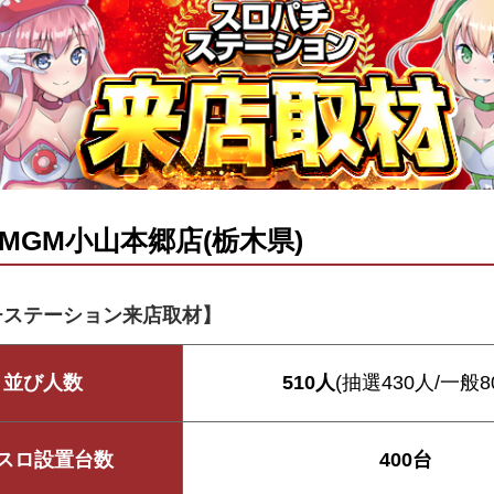
 MGM小山本郷店(栃木県)
チステーション来店取材】
並び人数
510人
(抽選430人/一般8
0スロ設置台数
400台