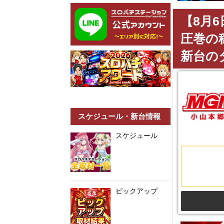
【8月
圧巻の
新台の
スケジュール・新台情報
スケジュール
ピックアップ