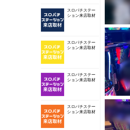
スロパチステー
ション来店取材
スロパチステー
ション来店取材
スロパチステー
ション来店取材
スロパチステー
ション来店取材