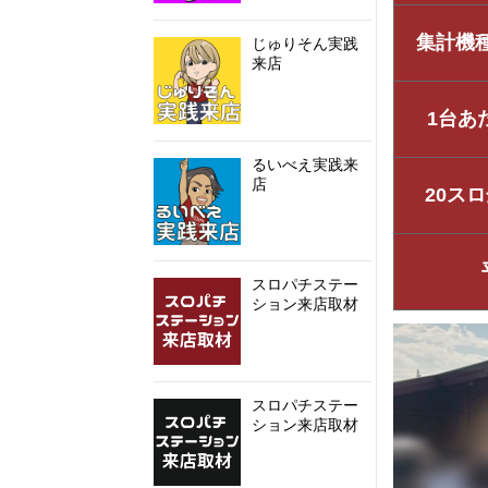
集計機種
じゅりそん実践
来店
1台あ
るいべえ実践来
店
20ス
スロパチステー
ション来店取材
スロパチステー
ション来店取材