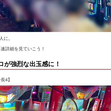
0人に。
早速詳細を見ていこう！
ロが強烈な出玉感に！
長4】