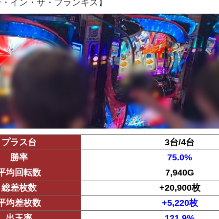
ン・イン・ザ・フランキス】
プラス台
3台/4台
勝率
75.0%
平均回転数
7,940G
総差枚数
+20,900枚
平均差枚数
+5,220枚
出玉率
121.9%