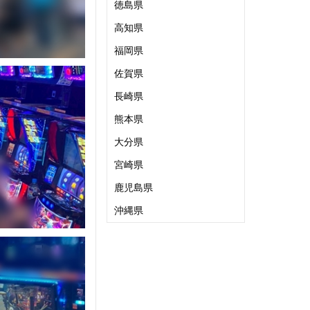
徳島県
高知県
福岡県
佐賀県
長崎県
熊本県
大分県
宮崎県
鹿児島県
沖縄県