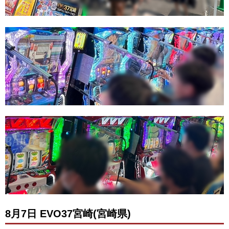
8月7日 EVO37宮崎(宮崎県)