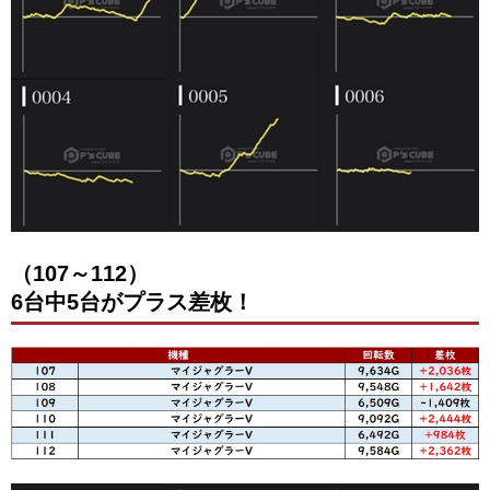
（107～112）
6台中5台がプラス差枚！