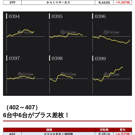
（402～407）
6台中6台がプラス差枚！