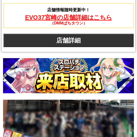
店舗情報随時更新中！
EVO37宮崎の店舗詳細はこちら
（DMMぱちタウン）
店舗詳細