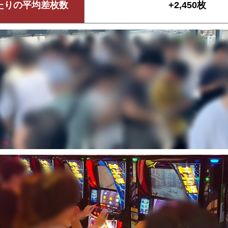
たりの平均差枚数
+2,450枚