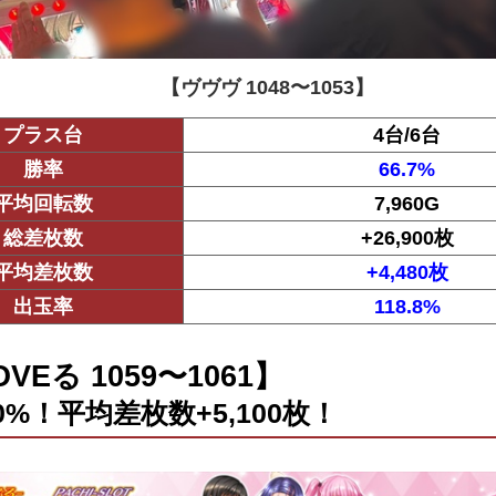
【ヴヴヴ 1048〜1053】
プラス台
4台/6台
勝率
66.7%
平均回転数
7,960G
総差枚数
+26,900枚
平均差枚数
+4,480枚
出玉率
118.8%
OVEる 1059〜1061】
0%！平均差枚数+5,100枚！