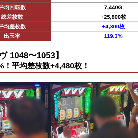
平均回転数
7,440G
総差枚数
+25,800枚
平均差枚数
+4,300枚
出玉率
119.3%
 1048〜1053】
%！平均差枚数+4,480枚！