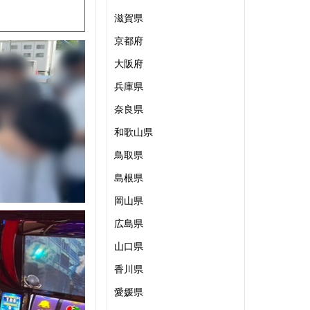
滋賀県
京都府
大阪府
兵庫県
奈良県
和歌山県
鳥取県
島根県
岡山県
広島県
山口県
香川県
愛媛県