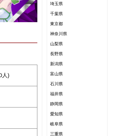
埼玉県
千葉県
東京都
神奈川県
山梨県
長野県
新潟県
富山県
0人)
石川県
福井県
静岡県
愛知県
岐阜県
三重県