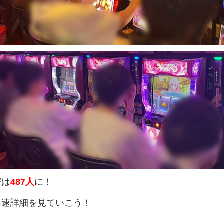
びは
487人
に！
早速詳細を見ていこう！