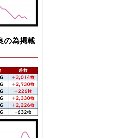
不良の為掲載