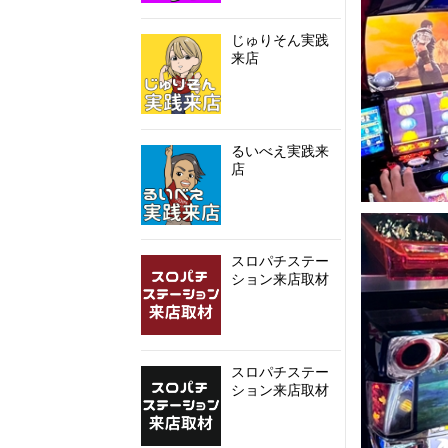
じゅりそん実践
来店
るいべえ実践来
店
スロパチステー
ション来店取材
スロパチステー
ション来店取材