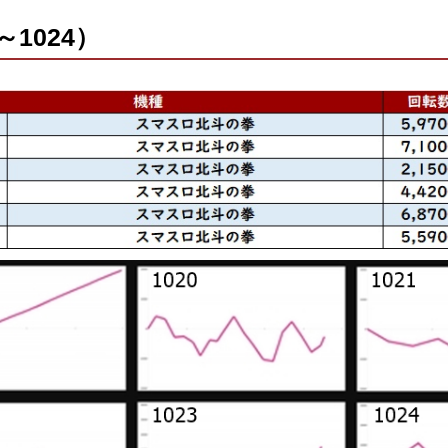
～1024）