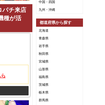
中国・四国
ロパチ来店
九州・沖縄
機種が活
都道府県から探す
北海道
青森県
岩手県
秋田県
宮城県
山形県
ちら
福島県
茨城県
栃木県
群馬県