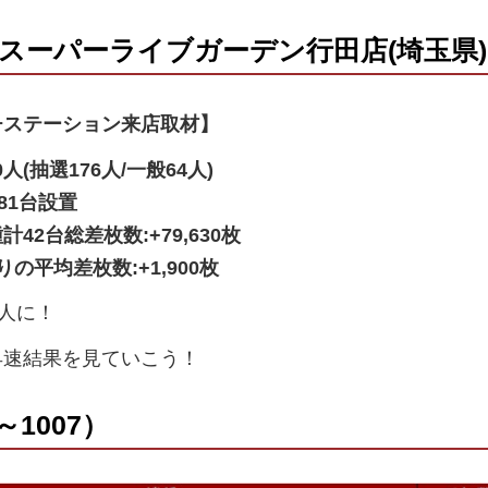
日 スーパーライブガーデン行田店(埼玉県
チステーション来店取材】
0人(抽選176人/一般64人)
81台設置
計42
台総差枚数:+79,630枚
の平均差枚数:+1,900枚
0人に！
早速結果を見ていこう！
～1007）