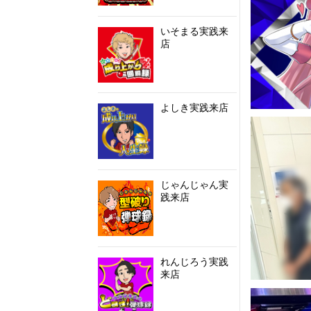
いそまる実践来
店
よしき実践来店
じゃんじゃん実
践来店
れんじろう実践
来店