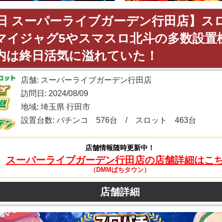
9日 スーパーライブガーデン行田店】ス
マイジャグ5やスマスロ北斗の多数設置
内は終日活気に溢れていた！
店舗: スーパーライブガーデン行田店
訪問日: 2024/08/09
地域: 埼玉県 行田市
設置台数: パチンコ 576台 / スロット 463台
店舗情報随時更新中！
スーパーライブガーデン行田店の店舗詳細はこ
（DMMぱちタウン）
店舗詳細