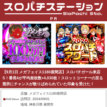
P R
【9月1日 メガフェイス1180座間店】スロパチガール来店
S！番長4が平均差枚数+4,030枚！スロットコーナーの至る
箇所にチャンスが散りばめられていた印象を受けた！
店舗: メガフェイス1180座間店
訪問日: 2024/09/01
地域: 神奈川県 座間市