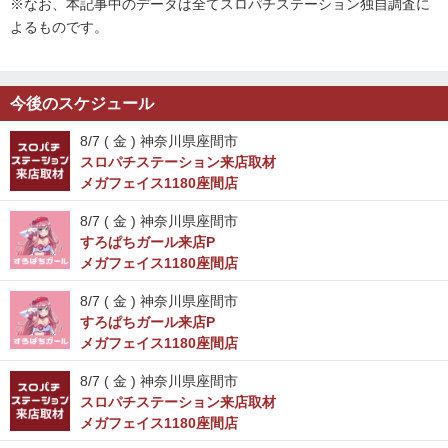
※なお、本記事中のデータは全てスロパチステーション独自調査に
よるものです。
今後のスケジュール
8/7 (
金
) 神奈川県座間市
スロパチステーション来店取材
メガフェイス1180座間店
8/7 (
金
) 神奈川県座間市
すろぱちガール来店P
メガフェイス1180座間店
8/7 (
金
) 神奈川県座間市
すろぱちガール来店P
メガフェイス1180座間店
8/7 (
金
) 神奈川県座間市
スロパチステーション来店取材
メガフェイス1180座間店