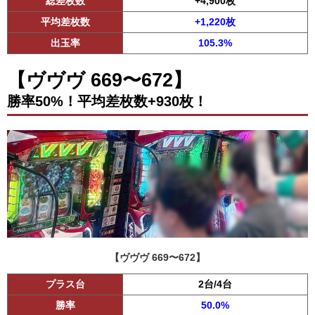
総差枚数
+4,900枚
平均差枚数
+1,220枚
出玉率
105.3%
【ヴヴヴ 669〜672】
勝率50%！平均差枚数+930枚！
【ヴヴヴ 669〜672】
プラス台
2台/4台
勝率
50.0%