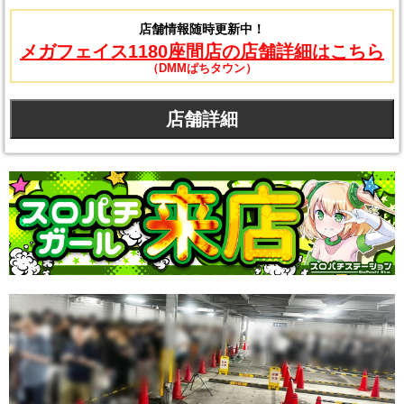
店舗情報随時更新中！
メガフェイス1180座間店の店舗詳細はこちら
（DMMぱちタウン）
店舗詳細