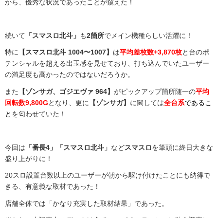
から、優秀な状況であったことが窺えた！
続いて
「スマスロ北斗」
も
2箇所
でメイン機種らしい活躍に！
特に
【スマスロ北斗 1004〜1007】
は
平均差枚数+3,870枚
と台のポ
テンシャルを超える出玉感を見せており、打ち込んでいたユーザー
の満足度も高かったのではないだろうか。
また
【ゾンサガ、ゴジエヴァ 964】
がピックアップ箇所随一の
平均
回転数9,800G
となり、更に
【ゾンサガ】
に関しては
全台系
であるこ
と
を匂わせていた！
今回は
「番長4」「スマスロ北斗」
など
スマスロ
を筆頭に終日大きな
盛り上がりに！
20スロ設置台数以上のユーザーが朝から駆け付けたことにも納得で
きる、有意義な取材であった！
店舗全体では「かなり充実した取材結果」であった。