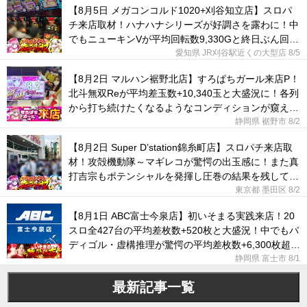
【8月5日 メガコンコルド1020+刈谷知立店】スロパ
チ来店取材！ハナハナシリーズが好調さを露わに！中
でもニューキンVが平均回転数9,330Gと終日ぶん回さ
れていた！
愛知県 JR刈谷駅近くの大型店
8/5
【8月2日 マルハン裾野北店】すろぱちガール来店P！
北斗無双Reが平均差玉数+10,340玉と大盛況に！各列
から打ち続けたくなるようなコンディションが窺え
た！
静岡県 裾野市
8/2
【8月2日 Super D’station錦糸町店】スロパチ来店取
材！攻殻機動隊～マギレコが驚愕の出玉感に！また真
打吉宗もポテンシャルを発揮し圧巻の結果を残してい
た！
東京都 墨田区
8/2
【8月1日 ABC富士今泉店】初いそまる実践来店！20
スロ全427台の平均差枚数+520枚と大盛況！中でもバ
ディゴル・虚構推理が驚愕の平均差枚数+6,300枚超え
に！
静岡県 富士市
8/1
最新記事一覧