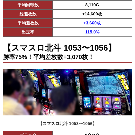
平均回転数
8,110G
総差枚数
+14,600枚
平均差枚数
+3,660枚
出玉率
115.0%
【スマスロ北斗 1053〜1056】
勝率75%！平均差枚数+3,070枚！
【スマスロ北斗 1053〜1056】