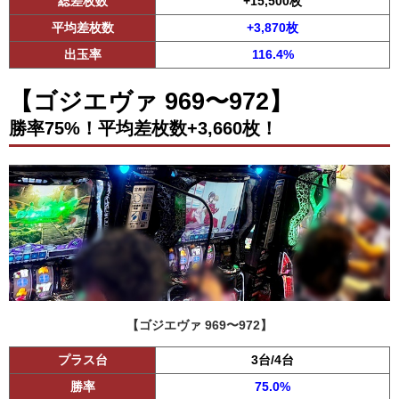
総差枚数
+15,500枚
平均差枚数
+3,870枚
出玉率
116.4%
【ゴジエヴァ 969〜972】
勝率75%！平均差枚数+3,660枚！
【ゴジエヴァ 969〜972】
プラス台
3台/4台
勝率
75.0%