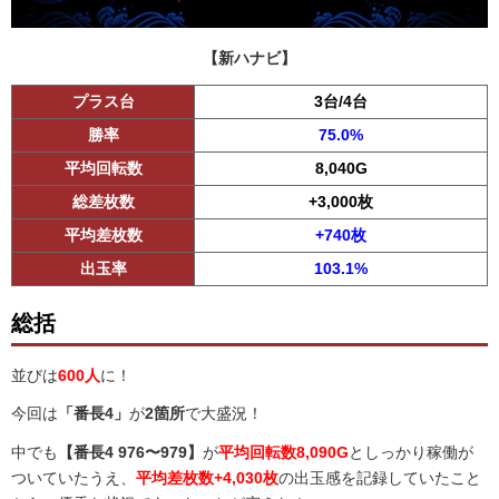
【新ハナビ】
プラス台
3台/4台
勝率
75.0%
平均回転数
8,040G
総差枚数
+3,000枚
平均差枚数
+740枚
出玉率
103.1%
総括
並びは
600人
に！
今回は
「番長4」
が
2箇所
で大盛況！
中でも
【番長4 976〜979】
が
平均回転数8,090G
としっかり稼働が
ついていたうえ、
平均差枚数+4,030枚
の出玉感を記録していたこと