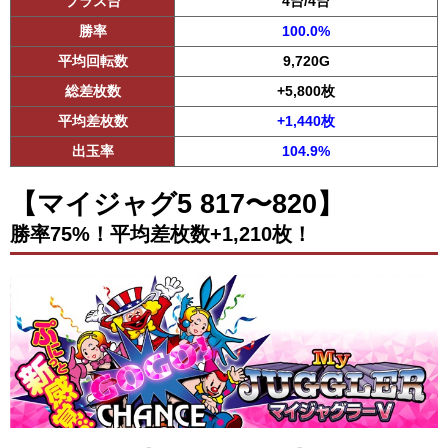
プラス台
4台/4台
勝率
100.0%
平均回転数
9,720G
総差枚数
+5,800枚
平均差枚数
+1,440枚
出玉率
104.9%
【マイジャグ5 817〜820】
勝率75%！平均差枚数+1,210枚！