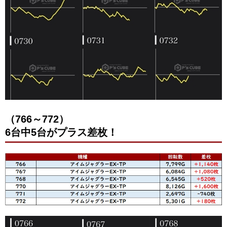
（766～772）
6台中5台がプラス差枚！