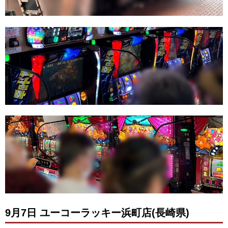
9月7日 ユーコーラッキー浜町店(長崎県)