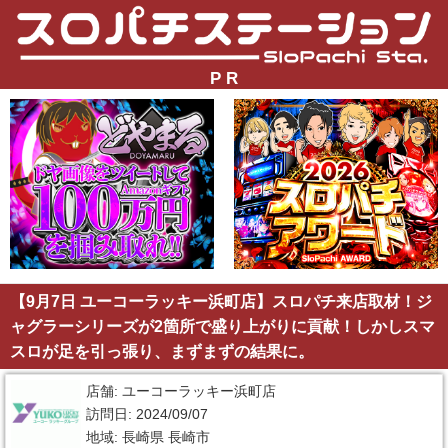
P R
【9月7日 ユーコーラッキー浜町店】スロパチ来店取材！ジ
ャグラーシリーズが2箇所で盛り上がりに貢献！しかしスマ
スロが足を引っ張り、まずまずの結果に。
店舗: ユーコーラッキー浜町店
訪問日: 2024/09/07
地域: 長崎県 長崎市