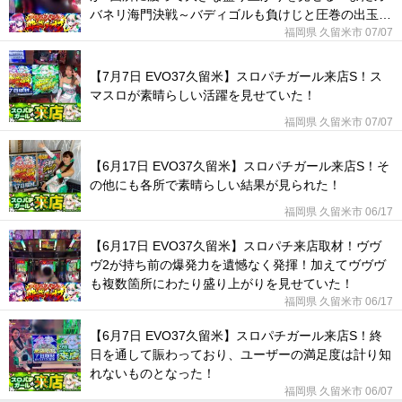
バネリ海門決戦～バディゴルも負けじと圧巻の出玉感
を記録！
福岡県 久留米市 07/07
【7月7日 EVO37久留米】スロパチガール来店S！ス
マスロが素晴らしい活躍を見せていた！
福岡県 久留米市 07/07
【6月17日 EVO37久留米】スロパチガール来店S！そ
の他にも各所で素晴らしい結果が見られた！
福岡県 久留米市 06/17
【6月17日 EVO37久留米】スロパチ来店取材！ヴヴ
ヴ2が持ち前の爆発力を遺憾なく発揮！加えてヴヴヴ
も複数箇所にわたり盛り上がりを見せていた！
福岡県 久留米市 06/17
【6月7日 EVO37久留米】スロパチガール来店S！終
日を通して賑わっており、ユーザーの満足度は計り知
れないものとなった！
福岡県 久留米市 06/07