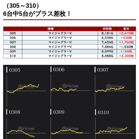
（305～310）
6台中5台がプラス差枚！