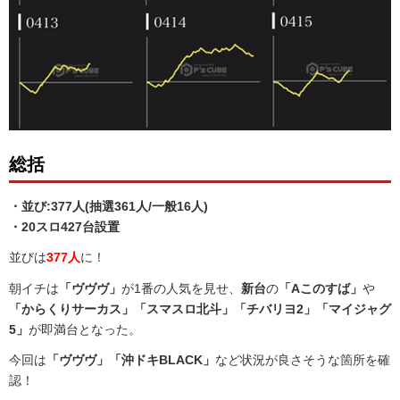
総括
・並び:377人(抽選361人/一般16人)
・20スロ427台設置
並びは
377人
に！
朝イチは
「ヴヴヴ」
が1番の人気を見せ、
新台
の
「Aこのすば」
や
「からくりサーカス」「スマスロ北斗」「チバリヨ2」「マイジャグ
5」
が即満台となった。
今回は
「ヴヴヴ」「沖ドキBLACK」
など状況が良さそうな箇所を確
認！