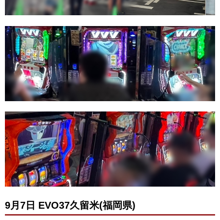
9月7日 EVO37久留米(福岡県)