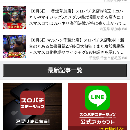
た！
【8月6日 一番舘草加店】スロパチ来店in埼玉！カバ
ネリやマイジャグ5とメダル機の活躍が光る店内に！
スマスロではカバネリ海門決戦が特に盛り上がってい
た！
埼玉県 草加市
8/6
【8月6日 マルハン千葉北店】スロパチ来店取材！新
台のとある禁書目録2が終日大熱狂！また攻殻機動隊
～スマスロ化物語やマイジャグ5も好調さを示してい
た！
千葉県 千葉市稲毛区
8/6
最新記事一覧