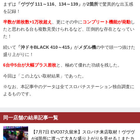
まずは
「ヴヴヴ 111～116、134～139」
が
2箇所
で驚異的な出玉感
を記録！
半数が差枚数+1万枚超え
、更にその中に
コンプリート機能が発動
し
たと思われる台も複数見受けられるなど、圧倒的な存在となってい
た！
続いて
「沖ドキBLACK 410～415」
が
メダル機
の中で頭一つ抜けた
盛り上がりに！
6台中5台が大幅プラス差枚
と、極めて優れた功績を残した。
今回は「この上ない取材結果」であった。
※なお、本記事中のデータは全てスロパチステーション独自調査に
よるものです。
同一店舗の結果記事一覧
【7月7日 EVO37久留米】スロパチ来店取材！ヴヴヴ
が4箇所に渡って大きな盛り上がりを見せる！またカ