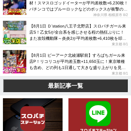
材！スマスロゴッドイーターが平均差枚数+6,230枚！
パチンコではブルーロックなどのボックスが衝撃の出
玉感に！
神奈川県 相模原市
8/2
【8月1日 Ｄ’station八王子北野店】スロパチガール来
店S！乙女5が全台系を感じさせる程の熱狂ぶりに！
また攻殻機動隊～炎炎2が平均差枚数+6,410枚を叩き
出した！
東京都
8/1
【8月1日 ピーアーク北綾瀬駅前】すろぱちガール来
店P！リコリコが平均差玉数+11,650玉に！東京喰種
も含め、どの列も1日通して大きな盛り上がりを見せ
ていた！
東京都
8/1
最新記事一覧