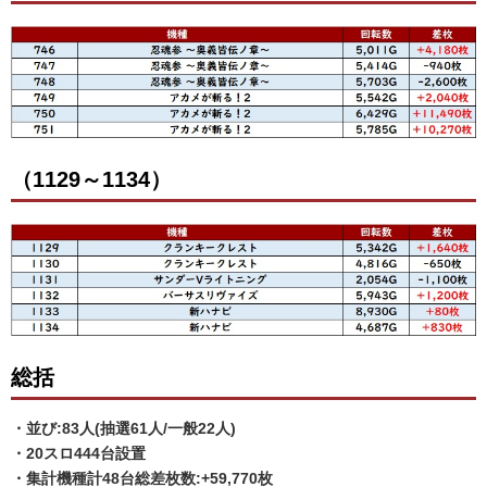
（1129～1134）
総括
・並び:83人(抽選61人/一般22人)
・20スロ444台設置
・集計機種計48
台総差枚数:+59,770枚