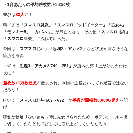
・1台あたりの平均差枚数:+1,250枚
並びは
83人
に！
朝イチは
「スマスロ炎炎」「スマスロゴッドイーター」「乙女4」
「モンキー5」「カバネリ」
が満台となり、その後
「スマスロ北斗」
「スマスロ星矢」
に流れていった。
今回は
「スマスロ北斗」「忍魂3～アカメ2」
など状況が良さそうな
箇所を確認！
まずは
「忍魂3～アカメ2 746～751」
が店内の盛り上がりの火付け
役に！
差枚数+1万枚超え
が散見され、今回の主役といっても過言ではない
だろう！
続いて
「スマスロ北斗 667～672」
が
半数が回転数6,000G超え
を記
録！
稼働が物足りない台も同時に見受けられたため、ポテンシャルを出
し切っていたらどれほどまでに盛り上がっていただろう。