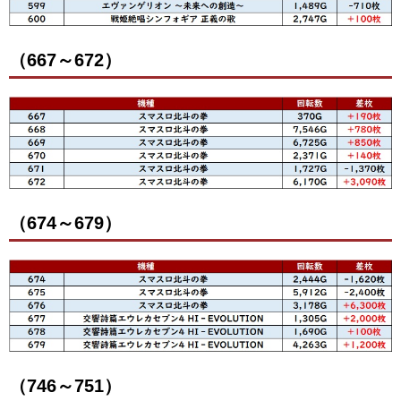
（667～672）
（674～679）
（746～751）