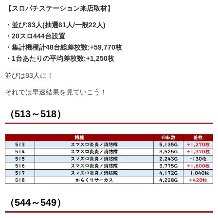
【スロパチステーション来店取材】
・並び:83人(抽選61人/一般22人)
・20スロ444台設置
・集計機種計48
台総差枚数:+59,770枚
・1台あたりの平均差枚数:+1,250枚
並びは83人に！
それでは早速結果を見ていこう！
（513～518）
（544～549）