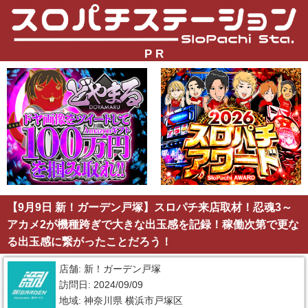
P R
【9月9日 新！ガーデン戸塚】スロパチ来店取材！忍魂3～
アカメ2が機種跨ぎで大きな出玉感を記録！稼働次第で更な
る出玉感に繋がったことだろう！
店舗: 新！ガーデン戸塚
訪問日: 2024/09/09
地域: 神奈川県 横浜市戸塚区