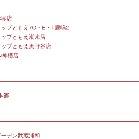
赤塚店
ップともえ7G・E・T鹿嶋2
ョップともえ潮来店
ョップともえ奥野谷店
ON神栖店
本郷
ガーデン武蔵浦和