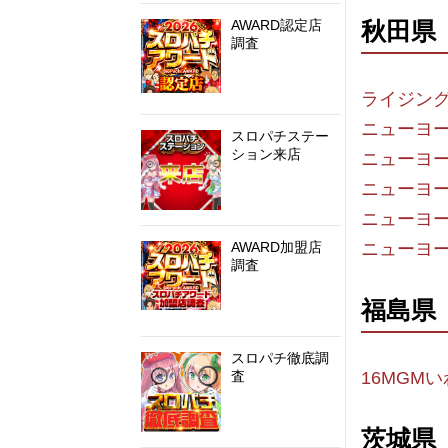
秋田県
AWARD認定店
調査
ライジン
ニューヨ
スロパチステー
ション来店
ニューヨ
ニューヨ
ニューヨ
ニューヨ
AWARD加盟店
調査
福島県
スロパチ徹底調
16MGM
査
茨城県