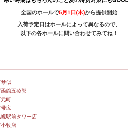
寒い時期はもちろんのこと夏の冷房対策にもGOO
全国のホールで
5月1日(木)
から提供開始
入荷予定日はホールによって異なるので、
以下の各ホールに問い合わせてみてね！
グ琴似
グ函館五稜郭
グ元町
グ帯広
札幌駅前タワー店
苫小牧店