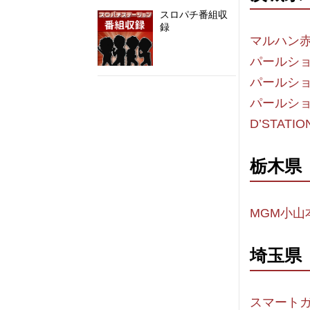
スロパチ番組収
録
マルハン
パールショ
パールシ
@SloPachi_Staさんのツイート
パールシ
D’STATI
栃木県
MGM小山
埼玉県
スマート