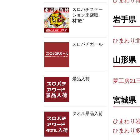
ひまわり
スロパチステー
ション来店取
岩手県
材“匠”
ひまわり
スロパチガール
山形県
景品入荷
夢工房21
宮城県
タオル景品入荷
ひまわり
ひまわり