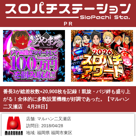
P R
番長3が総差枚数+20,900枚を記録！凱旋・バジ絆も盛り上
がる！全体的に多数設置機種が好調であった。【マルハン
二又瀬店 4月28日】
店舗: マルハン二又瀬店
訪問日: 2018/04/28
地域: 福岡県 福岡市東区