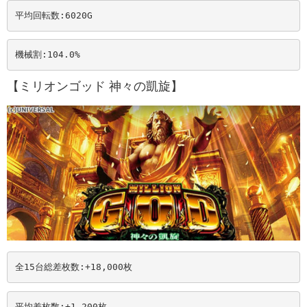
平均回転数:6020
G
機械割:104.0
%
【ミリオンゴッド 神々の凱旋】
全15台総差枚数:+18,000
枚
平均差枚数:+1,200
枚