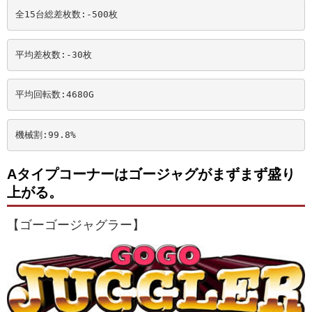
全15台総差枚数:-500
枚
平均差枚数:-30
枚
平均回転数:4680
G
機械割:99.8
%
Aタイプコーナーはゴージャグがまずまず盛り
上がる。
【ゴーゴージャグラー】