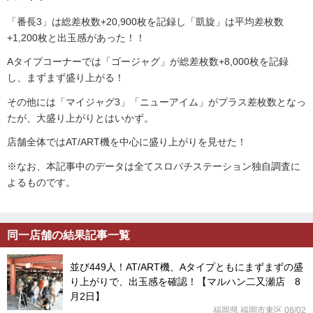
「番長3」は総差枚数+20,900枚を記録し「凱旋」は平均差枚数
+1,200枚と出玉感があった！！
Aタイプコーナーでは「ゴージャグ」が総差枚数+8,000枚を記録
し、まずまず盛り上がる！
その他には「マイジャグ3」「ニューアイム」がプラス差枚数となっ
たが、大盛り上がりとはいかず。
店舗全体ではAT/ART機を中心に盛り上がりを見せた！
※なお、本記事中のデータは全てスロパチステーション独自調査に
よるものです。
同一店舗の結果記事一覧
並び449人！AT/ART機、Aタイプともにまずまずの盛
り上がりで、出玉感を確認！【マルハン二又瀬店 8
月2日】
福岡県 福岡市東区 08/02