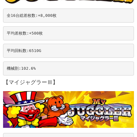
全16台総差枚数:+8,000
枚
平均差枚数:+500
枚
平均回転数:6510
G
機械割:102.6
%
【マイジャグラーⅢ】