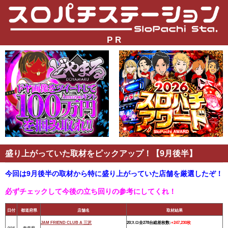
P R
盛り上がっていた取材をピックアップ！【9月後半】
今回は9月後半の取材から特に盛り上がっていた店舗を厳選したぞ！
必ずチェックして今後の立ち回りの参考にしてくれ！
日付
都道府県
店舗名
取材結果
JAM FRIEND CLUB A 三沢
20スロ全278台総差枚数:
+247,230枚